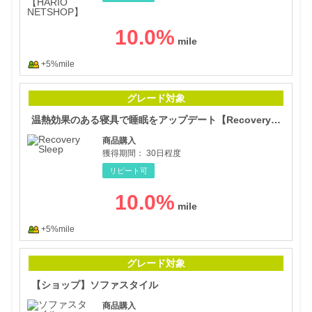
10.0
%
+5%mile
温熱
グレード対象
温熱効果のある寝具で睡眠をアップデート【Recovery Sleep】
商品購入
獲得期間：
30日程度
リピート可
10.0
%
+5%mile
【シ
グレード対象
【ショップ】ソファスタイル
商品購入