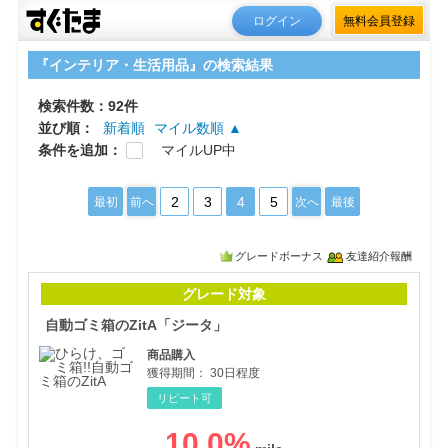
ログイン
無料会員登録
『インテリア・生活用品』の検索結果
検索件数：92件
並び順：
新着順
マイル数順 ▲
条件を追加：
マイルUP中
2
3
4
5
最初
前へ
次へ
最後
グレードボーナス
友達紹介報酬
自動
グレード対象
自動ゴミ箱のZitA「ジータ」
商品購入
獲得期間：
30日程度
リピート可
10.0
%