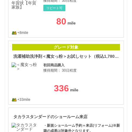
獲得期間：
30日程度
リピート可
80
+8mile
洗濯
グレード対象
洗濯補助洗浄剤＜魔女っ粉＞お試しセット（税込1,780円）【 みつばちロード】
初回商品購入
獲得期間：
30日程度
336
+33mile
タカ
タカラスタンダードのショールーム来店
・新規ショールーム予約＋来店(リフォーム)※新
築の成果は対象外となります。