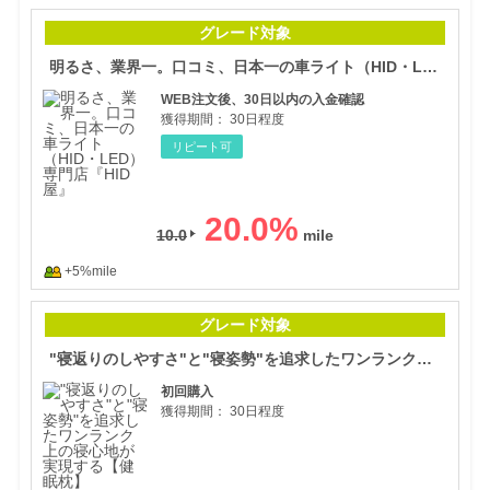
明る
グレード対象
明るさ、業界一。口コミ、日本一の車ライト（HID・LED）専門店『HID屋』
WEB注文後、30日以内の入金確認
獲得期間：
30日程度
リピート可
20.0
%
10.0
+5%mile
"寝
グレード対象
"寝返りのしやすさ"と"寝姿勢"を追求したワンランク上の寝心地が実現する【健眠枕】
初回購入
獲得期間：
30日程度