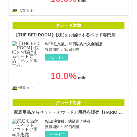
+5%mile
【T
グレード対象
【THE BED ROOM】快眠をお届けするベッド専門店「ベッドルーム」
WEB注文後、30日以内の入金確認
獲得期間：
30日程度
リピート可
10.0
%
+5%mile
家庭
グレード対象
家庭用品からペット・アウトドア用品を販売【HARIO NETSHOP】
WEB注文後、決済完了時点
獲得期間：
30日程度
リピート可