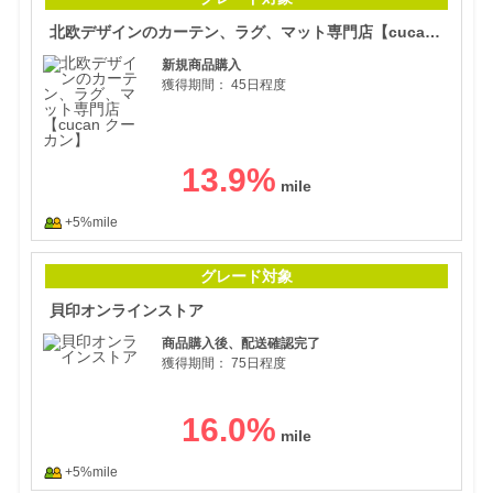
北欧デザインのカーテン、ラグ、マット専門店【cucan クーカン】
新規商品購入
獲得期間：
45日程度
13.9
%
+5%mile
貝印
グレード対象
貝印オンラインストア
商品購入後、配送確認完了
獲得期間：
75日程度
16.0
%
+5%mile