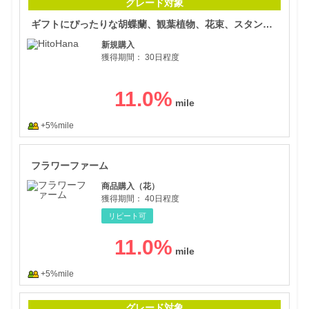
グレード対象
ギフトにぴったりな胡蝶蘭、観葉植物、花束、スタンド花の通販サイト【HitoHana】
新規購入
獲得期間：
30日程度
11.0
%
+5%mile
フラ
フラワーファーム
商品購入（花）
獲得期間：
40日程度
リピート可
11.0
%
+5%mile
北欧
グレード対象