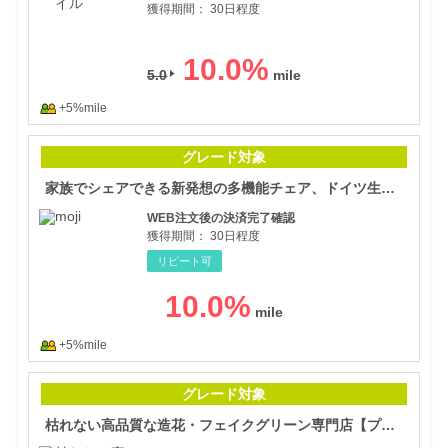
獲得期間：
30日程度
10.0
%
5.0
+5%mile
家族
グレード対象
家族でシェアできる新発想の多機能チェア、ドイツ生まれのハイチェアイッピー【moji】
WEB注文後の決済完了確認
獲得期間：
30日程度
リピート可
10.0
%
+5%mile
枯れ
グレード対象
枯れない高品質な造花・フェイクグリーン専門店【プリマオンライン】