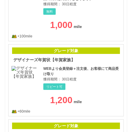
獲得期間：
30日程度
無料
1,000
+100mile
デザ
グレード対象
デザイナーズ年賀状【年賀家族】
WEBより会員登録＋注文後、お客様にて商品受
け取り
獲得期間：
30日程度
リピート可
1,200
+60mile
【ハ
グレード対象