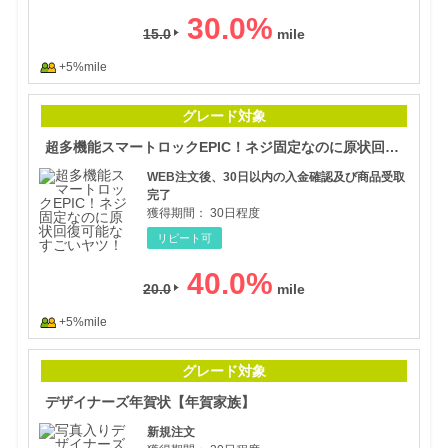
30.0
%
15.0
+5%mile
超多
グレード対象
超多機能スマートロックEPIC！ネジ固定なのに原状回復可能なすごいヤツ！
WEB注文後、30日以内の入金確認及び商品受取
完了
獲得期間：
30日程度
リピート可
40.0
%
20.0
+5%mile
デザ
グレード対象
デザイナーズ年賀状【年賀家族】
新規注文