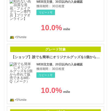
WEB注文後、30日以内の入金確認
獲得期間：
30日程度
リピート可
10.0
%
+5%mile
【シ
グレード対象
【ショップ】誰でも簡単にオリジナルグッズを1個から作れて販売できるME-Q（メーク）
WEB注文後、20日以内の入金確認
獲得期間：
30日程度
リピート可
10.0
%
+5%mile
ギフ