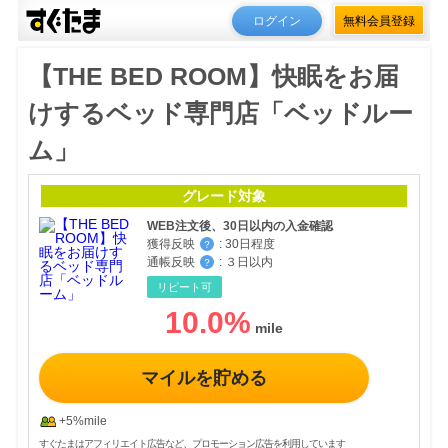
ログイン
無料会員登録
【THE BED ROOM】快眠をお届
けするベッド専門店「ベッドルー
ム」
グレード対象
WEB注文後、30日以内の入金確認
獲得反映
:
30日程度
？
通帳反映
:
３日以内
？
リピート可
10.0
%
マイルを貯める
+5%mile
すぐたまはアフィリエイト広告など、プロモーション広告を利用しています