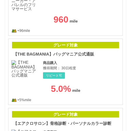
960
+96mile
【T
グレード対象
【THE BAGMANIA】バッグマニア公式通販
商品購入
獲得期間：
30日程度
リピート可
5.0
%
+5%mile
【エ
グレード対象
【エアクロサロン】骨格診断・パーソナルカラー診断