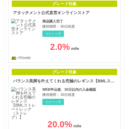
グレード対象
アタッチメント公式直営オンラインストア
商品購入完了
獲得期間：
90日程度
リピート可
2.0
%
+5%mile
バラ
グレード対象
バランス美脚を叶えてくれる究極のレギンス【BMLストレートレッグ（ストレグ）】
WEB申込後、30日以内の入金確認
獲得期間：
30日程度
リピート可
20.0
%