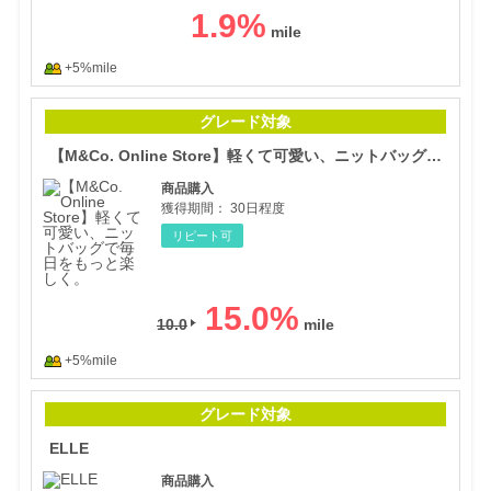
1.9
%
+5%mile
【M
グレード対象
【M&Co. Online Store】軽くて可愛い、ニットバッグで毎日をもっと楽しく。
商品購入
獲得期間：
30日程度
リピート可
15.0
%
10.0
+5%mile
ELL
グレード対象
ELLE
商品購入