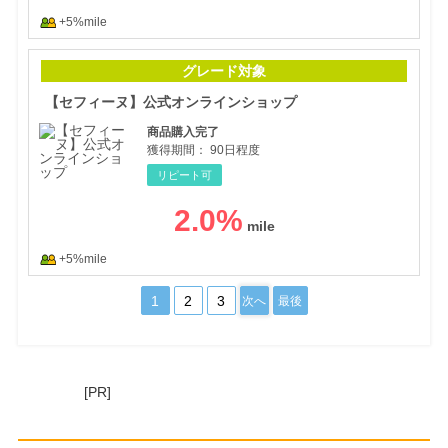
+5%mile
【セ
グレード対象
【セフィーヌ】公式オンラインショップ
商品購入完了
獲得期間：
90日程度
リピート可
2.0
%
+5%mile
1
2
3
次へ
最後
[PR]