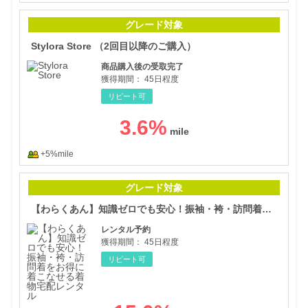
Sty
グレード対象
Stylora Store （2回目以降のご購入）
商品購入後の受取完了
獲得期間：
45日程度
リピート可
3.6
%
+5%mile
【わ
グレード対象
【わらくあん】知識ゼロでも安心！振袖・袴・訪問着をお得に着こなせる着物宅配レンタル
レンタル予約
獲得期間：
45日程度
リピート可