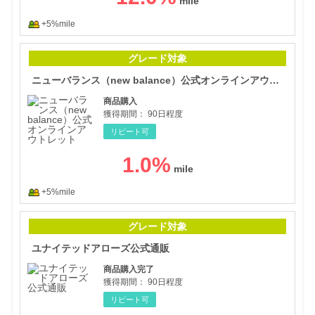
+5%mile
ニュ
グレード対象
ニューバランス（new balance）公式オンラインアウトレット
商品購入
獲得期間：
90日程度
リピート可
1.0
%
+5%mile
ユナ
グレード対象
ユナイテッドアローズ公式通販
商品購入完了
獲得期間：
90日程度
リピート可