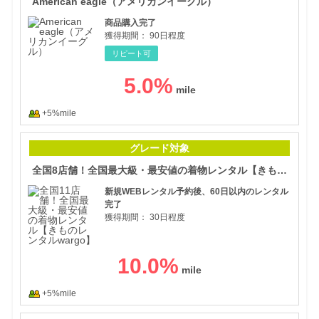
American eagle（アメリカンイーグル）
商品購入完了
獲得期間：
90日程度
リピート可
5.0
%
+5%mile
全国
グレード対象
全国8店舗！全国最大級・最安値の着物レンタル【きものレンタルwargo】
新規WEBレンタル予約後、60日以内のレンタル
完了
獲得期間：
30日程度
10.0
%
+5%mile
アタ