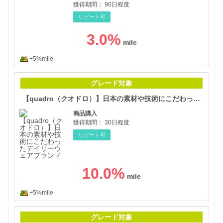
獲得期間：
90日程度
リピート可
3.0
%
+5%mile
【q
グレード対象
【quadro（クオドロ）】日本の素材や技術にこだわったデイリーウェアブランド
商品購入
獲得期間：
30日程度
リピート可
10.0
%
+5%mile
【H
グレード対象