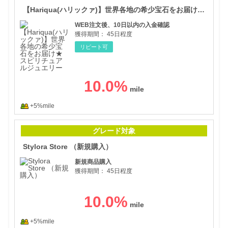
【Hariqua(ハリックァ)】世界各地の希少宝石をお届け★スピリチュアルジュエリー
WEB注文後、10日以内の入金確認
獲得期間：
45日程度
リピート可
10.0
%
+5%mile
Sty
グレード対象
Stylora Store （新規購入）
新規商品購入
獲得期間：
45日程度
10.0
%
+5%mile