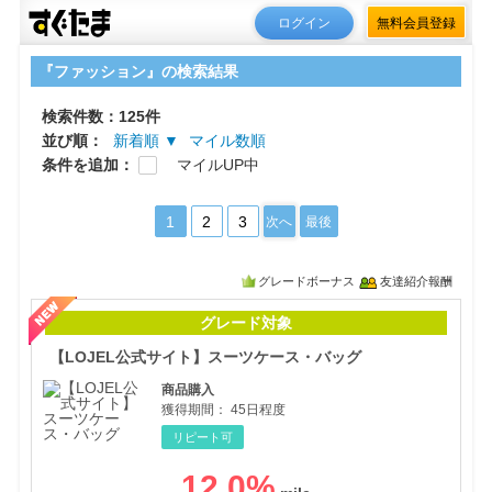
ログイン
無料会員登録
『ファッション』の検索結果
検索件数：125件
並び順：
新着順 ▼
マイル数順
条件を追加：
マイルUP中
1
2
3
次へ
最後
グレードボーナス
友達紹介報酬
【L
グレード対象
【LOJEL公式サイト】スーツケース・バッグ
商品購入
獲得期間：
45日程度
リピート可
12.0
%