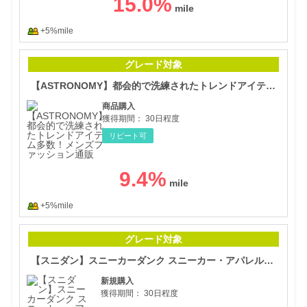
15.0
%
+5%mile
【A
グレード対象
【ASTRONOMY】都会的で洗練されたトレンドアイテム多数！メンズファッション通販
商品購入
獲得期間：
30日程度
リピート可
9.4
%
+5%mile
【ス
グレード対象
【スニダン】スニーカーダンク スニーカー・アパレルのフリマサービス
新規購入
獲得期間：
30日程度