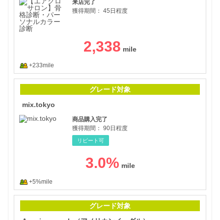
来店完了
獲得期間：
45日程度
2,338
+233mile
mix.
グレード対象
mix.tokyo
商品購入完了
獲得期間：
90日程度
リピート可
3.0
%
+5%mile
Am
グレード対象