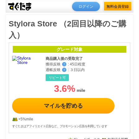
ログイン
無料会員登録
Stylora Store （2回目以降のご購
入）
グレード対象
商品購入後の受取完了
獲得反映
:
45日程度
？
通帳反映
:
３日以内
？
リピート可
3.6
%
マイルを貯める
+5%mile
すぐたまはアフィリエイト広告など、プロモーション広告を利用しています