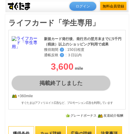
ログイン
無料会員登録
ライフカード「学生専用」
新規カード発行後、発行月の翌月末までに5千円
（税抜）以上のショッピング利用で成果
獲得期間
:
150日程度
？
通帳反映
:
３日以内
？
3,600
掲載終了しました
+360mile
すぐたまはアフィリエイト広告など、プロモーション広告を利用しています
グレードボーナス
友達紹介報酬
獲得条件
カード詳細
広告の詳細
注意事項