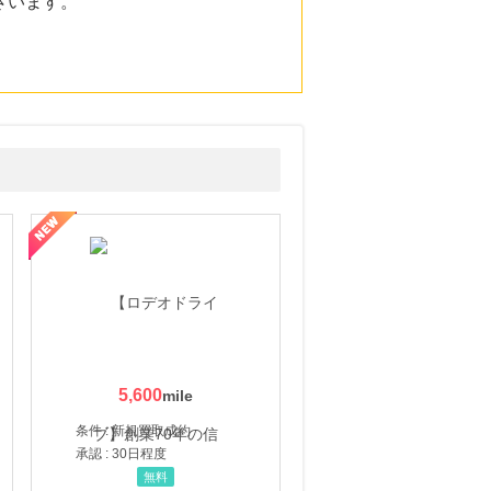
ざいます。
5,600
条件 : 新規買取成約
承認 : 30日程度
無料