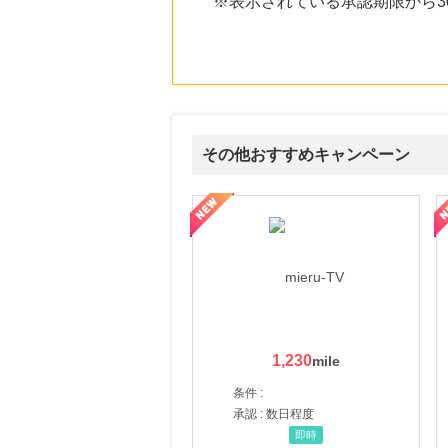
※表示されている承認期限から
にお申し込みがありました
24時間前
Qoo10
3.0
%mile
にお申し込みがありました
24時間前
アニメイトオンラインショップ
その他おすすめキャンペーン
2.0
%mile
にお申し込みがありました
ni】妊活期のための葉酸サプリ
【LOJEL公式サイト】スーツケース・バッグ
【ロデオドライブ】創業70
2時間前
【ブックオフオンライン】宅配買取
222
mile
にお申し込みがありました
1,230
条件 :
承認 : 数日程度
即時