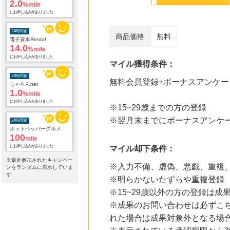
2.0
%mile
にお申し込みがありました
24時間前
商品価格
無料
電子貸本Renta!
14.0
%mile
にお申し込みがありました
マイル獲得条件：
24時間前
無料会員登録+ボーナスアンケー
じゃらんnet
1.0
%mile
にお申し込みがありました
※15~29歳までの方の登録
※翌月末までにボーナスアンケ
24時間前
ホットペッパーグルメ
100
mile
にお申し込みがありました
マイル却下条件：
※最近参加されたキャンペー
※入力不備、虚偽、悪戯、重複
24時間前
ンをランダムに表示していま
Trip.com（トリップドットコム）ホテル
す
※明らかないたずらや重複登録
5.0
%mile
※15~29歳以外の方の登録は成
にお申し込みがありました
※成果のお問い合わせは必ずこ
24時間前
れた場合は成果対象外となる場
L.L.Beanオンラインショップ
1.9
%mile