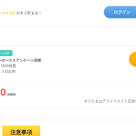
ログイン
トマイル】
がすぐ貯まる！
イルUP
+ボーナスアンケート回答
30日程度
３日以内
00
すぐたまはアフィリエイト広告
注意事項