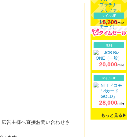
マイルUP
18,200
mile
詳細
無料
20,000
mile
詳細
マイルUP
28,000
mile
もっと見る
。広告主様へ直接お問い合わせさ