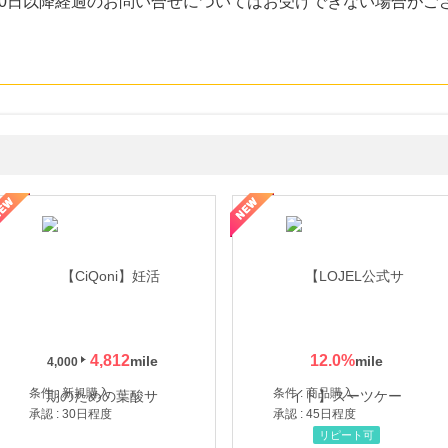
30日以降経過のお問い合せについてはお受けできない場合がご
年の信頼と高価買取を実現！ブランド品・貴金属の無料査定
4,812
12.0
%
4,000
条件 : 新規購入
条件 : 商品購入
承認 : 30日程度
承認 : 45日程度
リピート可