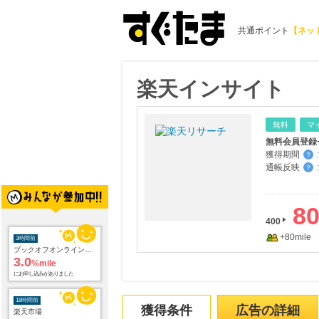
共通ポイント
【ネッ
楽天インサイト
無料
マ
無料会員登録
獲得期間
:
？
通帳反映
:
？
8
400
+80mile
3時間前
ブックオフオンライン販売
3.0
%mile
にお申し込みがありました
18時間前
獲得条件
広告の詳細
楽天市場