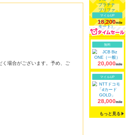
マイルUP
18,200
mile
詳細
無料
20,000
だく場合がございます。予め、ご
mile
詳細
マイルUP
28,000
mile
もっと見る