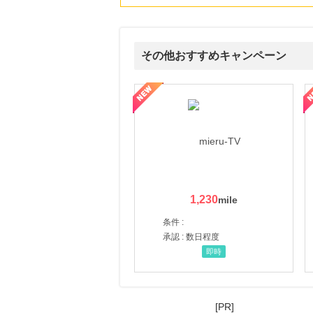
にお申し込みがありました
17時間前
じゃらんnet
1.0
その他おすすめキャンペーン
%mile
にお申し込みがありました
ni】妊活期のための葉酸サプリ
【LOJEL公式サイト】スーツケース・バッグ
【ロデオドライブ】創業70
20時間前
ブックオフオンライン販売
3.0
%mile
にお申し込みがありました
3時間前
au PAY マーケット
1.0
%mile
にお申し込みがありました
1,230
5時間前
条件 :
SBI新生銀行「口座開設」
1,430
承認 : 数日程度
mile
にお申し込みがありました
即時
[PR]