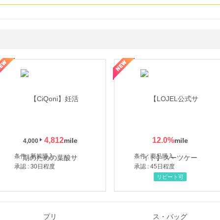
年の信頼と高価買取を実現！ブランド品・貴金属の無料査定
4,812
12.0
%
4,000
条件 : 新規購入
条件 : 商品購入
承認 : 30日程度
承認 : 45日程度
リピート可