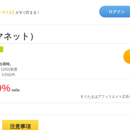
ログイン
トマイル】
がすぐ貯まる！
コジマネット）
象
出荷時。
125日程度
３日以内
0
%
すぐたまはアフィリエイト広告
注意事項