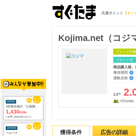
共通ポイント
【ネッ
Kojima.net（
グレード対
リピート可
商品購入後、
獲得期間
:
？
通帳反映
:
？
2.
1.0
5時間前
+5%mile
SBI新生銀行「口座開設」
1,430
mile
にお申し込みがありました
10時間前
獲得条件
広告の詳細
ベルーナ