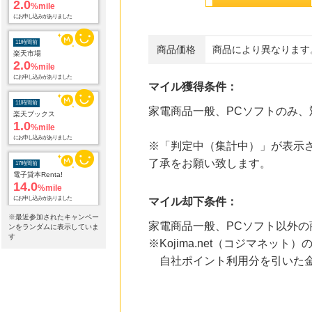
2.0
%mile
にお申し込みがありました
11時間前
商品価格
商品により異なります
楽天市場
2.0
%mile
にお申し込みがありました
マイル獲得条件：
11時間前
家電商品一般、PCソフトのみ
楽天ブックス
1.0
%mile
にお申し込みがありました
※「判定中（集計中）」が表示さ
17時間前
了承をお願い致します。
電子貸本Renta!
14.0
%mile
にお申し込みがありました
マイル却下条件：
※最近参加されたキャンペー
17時間前
家電商品一般、PCソフト以外の
ンをランダムに表示していま
Yahoo!ショッピング
す
2.0
※Kojima.net（コジマネッ
%mile
にお申し込みがありました
自社ポイント利用分を引いた金
17時間前
ホットペッパーグルメ
100
mile