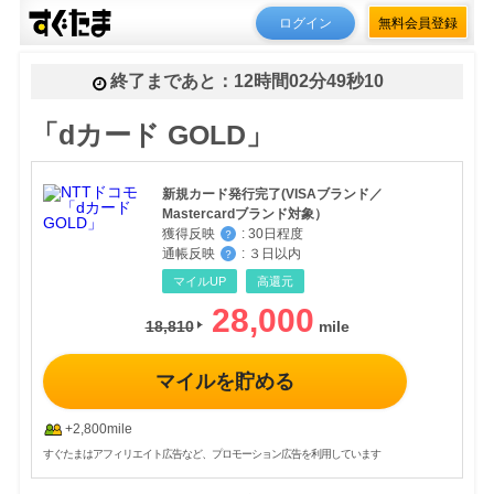
ログイン
無料会員登録
終了まであと：
12時間02分48秒84
「dカード GOLD」
新規カード発行完了(VISAブランド／
Mastercardブランド対象）
獲得反映
:
30日程度
？
通帳反映
:
３日以内
？
マイルUP
高還元
28,000
18,810
マイルを貯める
+2,800mile
すぐたまはアフィリエイト広告など、プロモーション広告を利用しています