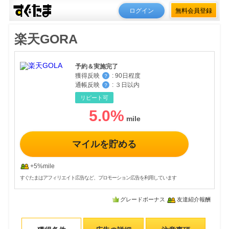
ログイン
無料会員登録
楽天GORA
予約＆実施完了
獲得反映
:
90日程度
？
通帳反映
:
３日以内
？
リピート可
5.0
%
マイルを貯める
+5%mile
すぐたまはアフィリエイト広告など、プロモーション広告を利用しています
グレードボーナス
友達紹介報酬