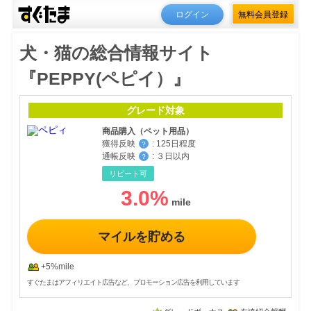
ログイン
無料会員登録
犬・猫の総合情報サイト
『PEPPY(ペピイ）』
グレード対象
商品購入（ペット用品）
獲得反映
:
125日程度
？
通帳反映
:
３日以内
？
リピート可
3.0
%
マイルを貯める
+5%mile
すぐたまはアフィリエイト広告など、プロモーション広告を利用しています