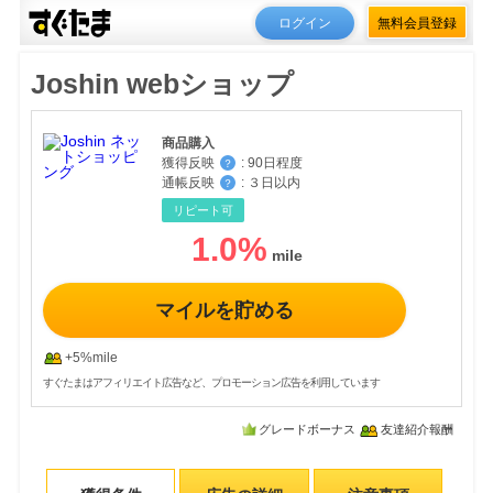
ログイン
無料会員登録
Joshin webショップ
商品購入
獲得反映
:
90日程度
？
通帳反映
:
３日以内
？
リピート可
1.0
%
マイルを貯める
+5%mile
すぐたまはアフィリエイト広告など、プロモーション広告を利用しています
グレードボーナス
友達紹介報酬