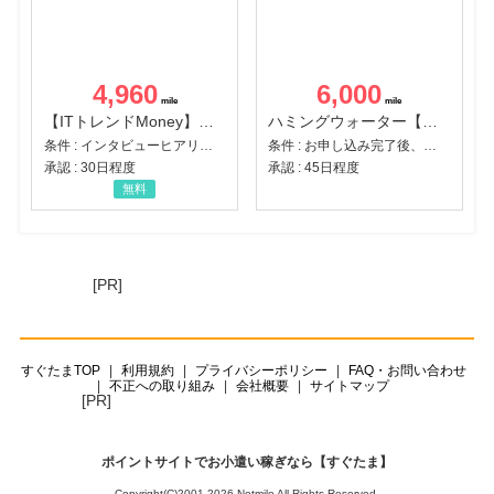
4,960
6,000
【ITトレンドMoney】相談プロモーション
ハミングウォーター【販売代理店】
条件 : インタビューヒアリング完了
条件 : お申し込み完了後、決済登録完了と1ヶ月以内のサーバー初回設置。
承認 : 30日程度
承認 : 45日程度
無料
[PR]
すぐたまTOP
利用規約
プライバシーポリシー
FAQ・お問い合わせ
不正への取り組み
会社概要
サイトマップ
[PR]
ポイントサイトでお小遣い稼ぎなら【すぐたま】
Copyright(C)2001-2026 Netmile All Rights Reserved.