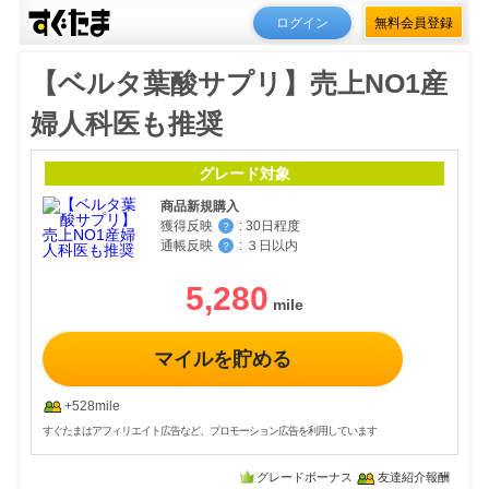
ログイン
無料会員登録
【ベルタ葉酸サプリ】売上NO1産
婦人科医も推奨
グレード対象
商品新規購入
獲得反映
:
30日程度
？
通帳反映
:
３日以内
？
5,280
マイルを貯める
+528mile
すぐたまはアフィリエイト広告など、プロモーション広告を利用しています
グレードボーナス
友達紹介報酬