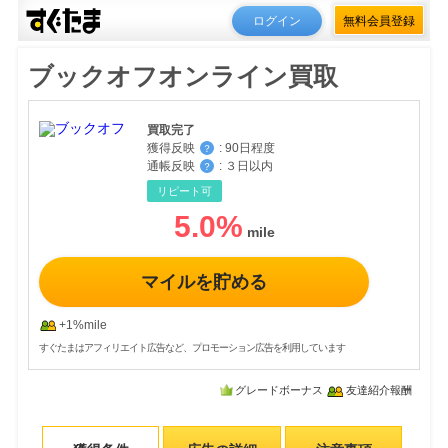
ログイン
無料会員登録
ブックオフオンライン買取
買取完了
獲得反映
:
90日程度
？
通帳反映
:
３日以内
？
リピート可
5.0
%
マイルを貯める
+1%mile
すぐたまはアフィリエイト広告など、プロモーション広告を利用しています
グレードボーナス
友達紹介報酬