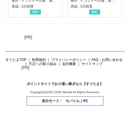
条件 : インストール後、条件達成
条件 : インストール後、条件達成
承認 : 1日程度
承認 : 1日程度
無料
無料
[PR]
すぐたまTOP
利用規約
プライバシーポリシー
FAQ・お問い合わせ
不正への取り組み
会社概要
サイトマップ
[PR]
ポイントサイトでお小遣い稼ぎなら【すぐたま】
Copyright(C)2001-2026 Netmile All Rights Reserved.
表示モード：
モバイル
|
PC