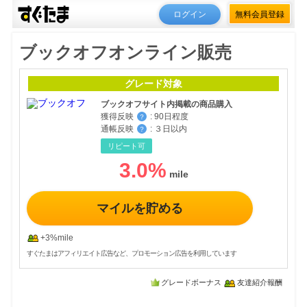
ログイン
無料会員登録
ブックオフオンライン販売
グレード対象
ブックオフサイト内掲載の商品購入
獲得反映
:
90日程度
？
通帳反映
:
３日以内
？
リピート可
3.0
%
マイルを貯める
+3%mile
すぐたまはアフィリエイト広告など、プロモーション広告を利用しています
グレードボーナス
友達紹介報酬