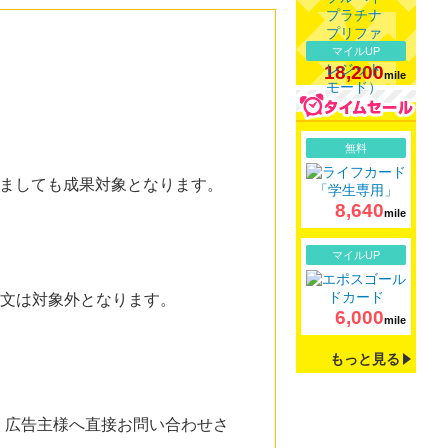
マイルUP
18,200
mile
詳細
無料
きましても成果対象となります。
8,640
mile
詳細
マイルUP
注文は対象外となります。
6,000
mile
もっと見る
。広告主様へ直接お問い合わせさ