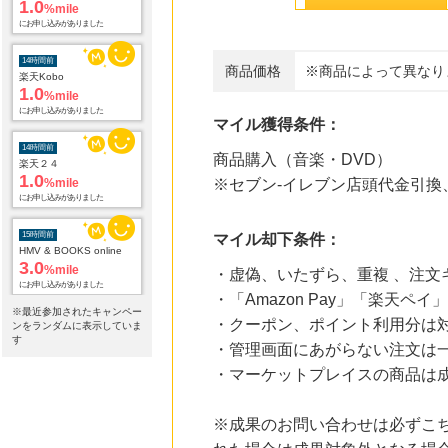
1.0
%mile
にお申し込みがありました
14時間前
商品価格
※商品によって異なり
楽天Kobo
1.0
%mile
にお申し込みがありました
マイル獲得条件：
14時間前
商品購入（音楽・DVD）
楽天２４
1.0
%mile
※セブン-イレブン店頭代金引換
にお申し込みがありました
15時間前
マイル却下条件：
HMV & BOOKS online
3.0
%mile
・虚偽、いたずら、重複 、注文
にお申し込みがありました
・「Amazon Pay」「楽
※最近参加されたキャンペー
・クーポン、ポイント利用分は
20時間前
ンをランダムに表示していま
Yahoo!ショッピング
す
・管理画面にあがらない注文は
2.0
%mile
・マーケットプレイスの商品は
にお申し込みがありました
20時間前
※成果のお問い合わせは必ずこ
じゃらんnet
1.0
%mile