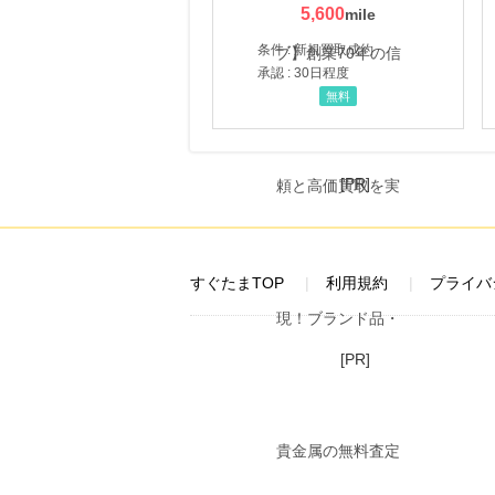
5,600
条件 : 新規買取成約
承認 : 30日程度
無料
[PR]
すぐたまTOP
利用規約
プライバ
[PR]