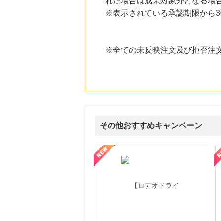
れた場合は成果対象外となる場
にお申し込みがありました
※表示されている承認期限から
20時間前
レコチョク 日本最大級の音楽配信サイト
2.0
%mile
にお申し込みがありました
※全ての未反映注文及び拒否注
23時間前
ブックオフオンライン販売
3.0
%mile
にお申し込みがありました
6時間前
Rakuten Fashion(楽天ファッション)
4.5
その他おすすめキャンペーン
%mile
にお申し込みがありました
属の無料査定
を美しくをテーマにした商品で女性の美を応援しています
【ITトレンドMoney】相談プロモーション
ハ
14時間前
楽天市場
2.0
%mile
にお申し込みがありました