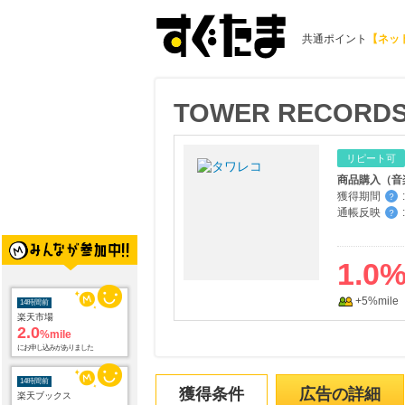
共通ポイント
【ネッ
TOWER RECORDS
リピート可
商品購入（音
獲得期間
:
？
通帳反映
:
？
1.0
+5%mile
14時間前
楽天市場
2.0
%mile
にお申し込みがありました
14時間前
獲得条件
広告の詳細
楽天ブックス