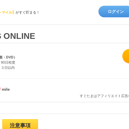
ログイン
トマイル】
がすぐ貯まる！
 ONLINE
楽・DVD）
90日程度
３日以内
%
すぐたまはアフィリエイト広告
注意事項