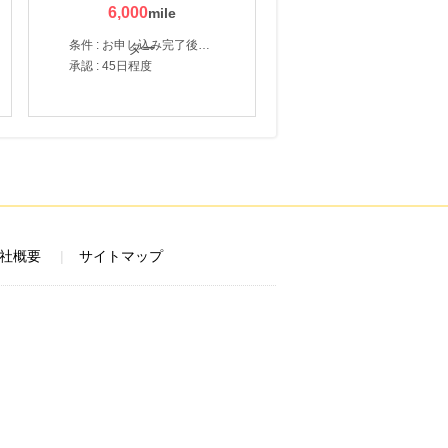
6,000
条件 : お申し込み完了後、決済登録完了と1ヶ月以内のサーバー初回設置。
承認 : 45日程度
社概要
サイトマップ