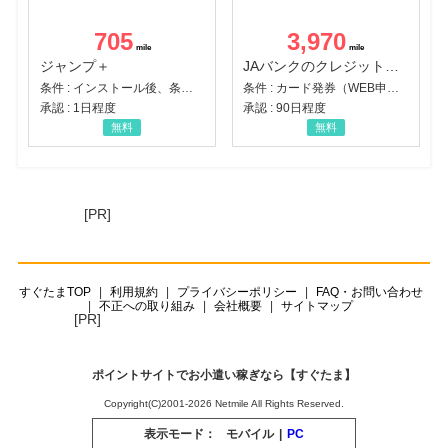
705
3,970
ジャンプ＋
JAバンクのクレジットカード【JAカード】
条件 : インストール後、条件達成
条件 : カード発券（WEB申込から30日以内）
承認 : 1日程度
承認 : 90日程度
無料
無料
[PR]
すぐたまTOP
利用規約
プライバシーポリシー
FAQ・お問い合わせ
不正への取り組み
会社概要
サイトマップ
[PR]
ポイントサイトでお小遣い稼ぎなら【すぐたま】
Copyright(C)2001-2026 Netmile All Rights Reserved.
表示モード：
モバイル
|
PC