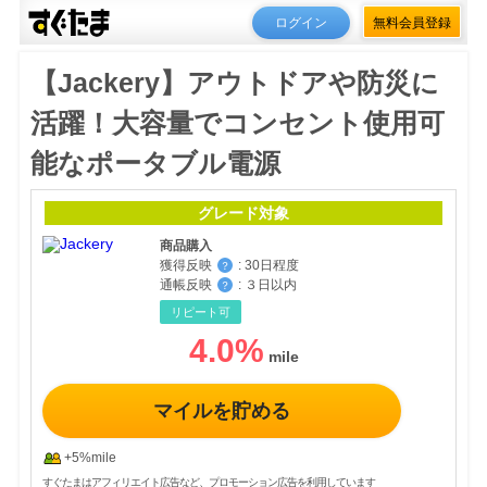
ログイン
無料会員登録
【Jackery】アウトドアや防災に
活躍！大容量でコンセント使用可
能なポータブル電源
グレード対象
商品購入
獲得反映
:
30日程度
？
通帳反映
:
３日以内
？
リピート可
4.0
%
マイルを貯める
+5%mile
すぐたまはアフィリエイト広告など、プロモーション広告を利用しています