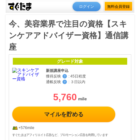
ログイン
無料会員登録
今、美容業界で注目の資格【スキ
ンケアアドバイザー資格】通信講
座
グレード対象
新規講座申込
獲得反映
:
45日程度
？
通帳反映
:
３日以内
？
5,760
マイルを貯める
+576mile
すぐたまはアフィリエイト広告など、プロモーション広告を利用しています