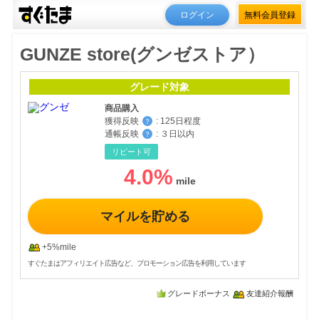
ログイン
無料会員登録
GUNZE store(グンゼストア）
グレード対象
商品購入
獲得反映
:
125日程度
？
通帳反映
:
３日以内
？
リピート可
4.0
%
マイルを貯める
+5%mile
すぐたまはアフィリエイト広告など、プロモーション広告を利用しています
グレードボーナス
友達紹介報酬