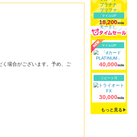
マイルUP
18,200
mile
詳細
マイルUP
40,000
だく場合がございます。予め、ご
mile
詳細
リピート可
30,000
mile
もっと見る