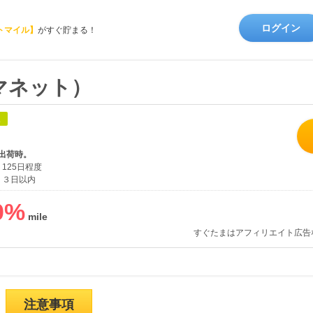
ログイン
トマイル】
がすぐ貯まる！
コジマネット）
象
出荷時。
125日程度
３日以内
0
%
すぐたまはアフィリエイト広告
注意事項