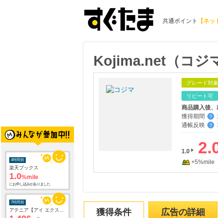
共通ポイント
【ネッ
Kojima.net（
グレード対
リピート可
商品購入後、
獲得期間
:
？
通帳反映
:
？
4時間前
楽天ブックス
2.
1.0
%mile
1.0
にお申し込みがありました
+5%mile
7時間前
アテニア【アイ エクストラ セラム セット】
1,496
mile
にお申し込みがありました
獲得条件
広告の詳細
9時間前