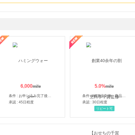
なし参道本店
SBI新生銀行「口座開設」
6,000
5.0
%
条件 : お申し込み完了後、決済登録完了と1ヶ月以内のサーバー初回設置。
条件 : WEB注文後、商品受け取り+入金確認時点
承認 : 45日程度
承認 : 30日程度
リピート可