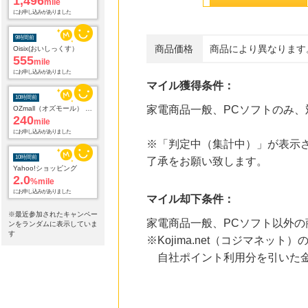
Oisix(おいしっくす）
555
mile
にお申し込みがありました
商品価格
商品により異なります
10時間前
OZmall（オズモール） グルメ予約
240
mile
マイル獲得条件：
にお申し込みがありました
家電商品一般、PCソフトのみ
10時間前
Yahoo!ショッピング
2.0
%mile
※「判定中（集計中）」が表示さ
にお申し込みがありました
了承をお願い致します。
10時間前
電子貸本Renta!
14.0
マイル却下条件：
%mile
にお申し込みがありました
※最近参加されたキャンペー
家電商品一般、PCソフト以外の
ンをランダムに表示していま
す
10時間前
※Kojima.net（コジマネッ
Hotels.comホテル予約
自社ポイント利用分を引いた金
3
mile
にお申し込みがありました
13時間前
ブックオフオンライン販売