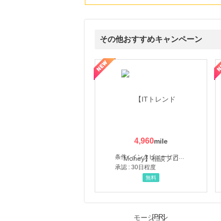
3.0
%mile
にお申し込みがありました
22時間前
その他おすすめキャンペーン
楽天ぐるなびネット予約
80
mile
にお申し込みがありました
ウォーター【販売代理店】
創業40余年の割烹料亭千賀監修【おせちの千賀屋】おもて
4時間前
楽天市場
2.0
%mile
にお申し込みがありました
4時間前
楽天ブックス
1.0
%mile
4,960
にお申し込みがありました
条件 : インタビューヒアリング完了
承認 : 30日程度
無料
[PR]