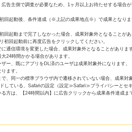
、広告主側で調査が必要なため、1ヶ月以上お待たせする場合が
の初回起動後、条件達成（※上記の成果地点※）で成果となりま
に初回起動まで完了しなかった場合、成果対象外となることがあ
プリ初回起動前に再度広告をクリックしてください。
でに通信環境を変更した場合、成果対象外となることがありま
大24時間かかる場合があります。
ーザー、既にアプリをDL済のユーザは成果対象外になります。
なります。
まで、同一の標準ブラウザ内で遷移されていない場合、成果対
ードしている、Safariの設定（設定≫Safari≫プライバシー
いる方は、【24時間以内】に広告クリックから成果条件達成ま