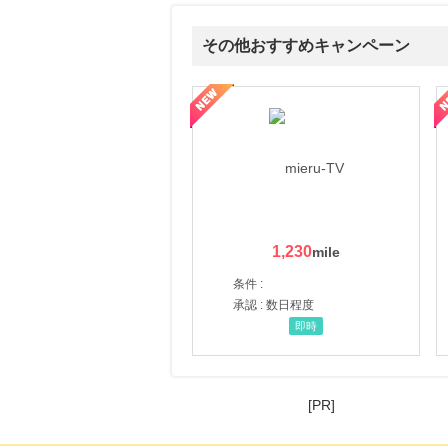
その他おすすめキャンペーン
ni】妊活期のための葉酸サプリ
【LOJEL公式サイト】スーツケース・バッグ
【ロデオドライブ】創業70
1,230
条件 :
承認 : 数日程度
即時
[PR]