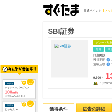
共通ポイント
【ネッ
SBI証券
グレード対
無料
高
口座開設
獲得期間
:
？
通帳反映
:
？
1
9,600
12時間前
+1,320mil
ホットペッパーグルメ
100
mile
にお申し込みがありました
12時間前
じゃらんnet
獲得条件
広告の詳細
1.0
%mile