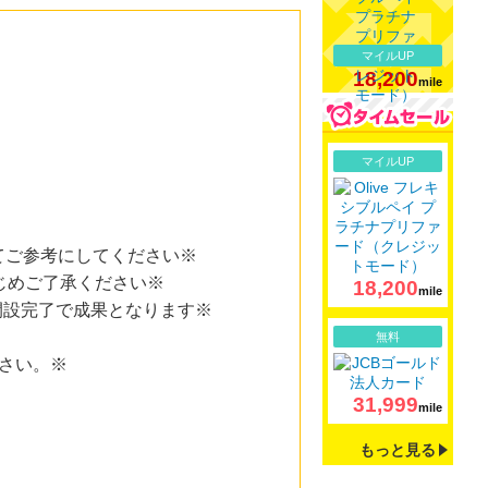
マイルUP
18,200
mile
詳細
マイルUP
てご参考にしてください※
じめご了承ください※
18,200
mile
開設完了で成果となります※
詳細
無料
さい。※
31,999
mile
もっと見る