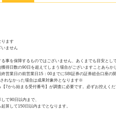
なります
ざいません
する事を保障するものではございません、あくまでも目安とし
均獲得日数の90日を超えてしまう場合がございますことあらか
終営業日の前営業日15：00までにSBI証券の証券総合口座の
認されなかった場合は成果対象外となります※
る【7から始まる受付番号】が調査に必要です。必ずお控えくだ
して90日以内まで、
起算して150日以内までとなります。