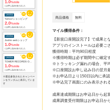
にお申し込みがありました
12時間前
Yahoo!ショッピング
商品価格
無料
2.0
%mile
にお申し込みがありました
マイル獲得条件：
12時間前
Joshin webショップ
【新規口座開設完了】で成果と
1.0
%mile
アプリのインストールは必要ご
にお申し込みがありました
獲得時期：平均90日程度
12時間前
※獲得時期は必ず期間中に確定
TOWER RECORDS ONLINE
1.0
%mile
※トラッキング漏れの場合、平
にお申し込みがありました
※口座開設お申し込み日の翌月最
※お申込日より150日以内に承
12時間前
※最近参加されたキャンペー
電子貸本Renta!
ンをランダムに表示していま
※申込完了画面にのみ表示され
14.0
す
%mile
にお申し込みがありました
成果達成期限はお申込日から起算
15時間前
成果調査受付期限はお申込日から
ブックオフオンライン販売
3.0
%mile
にお申し込みがありました