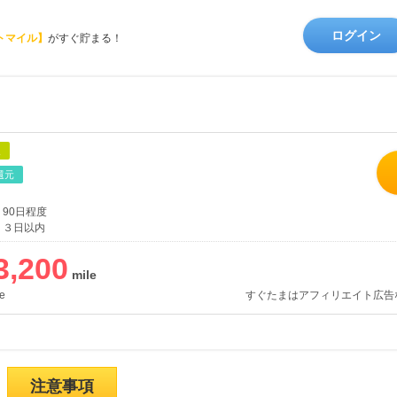
ログイン
トマイル】
がすぐ貯まる！
象
還元
90日程度
３日以内
3,200
e
すぐたまはアフィリエイト広告
注意事項