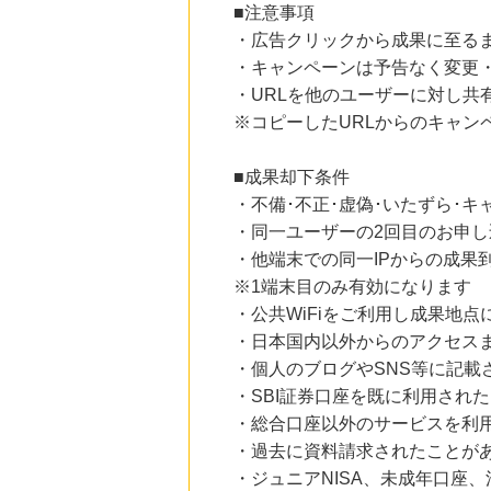
■注意事項
18時間前
・広告クリックから成果に至る
ソースネクスト
・キャンペーンは予告なく変更
5.0
%mile
にお申し込みがありました
・URLを他のユーザーに対し共
※コピーしたURLからのキャン
20時間前
Zoff（ゾフ）公式オンラインストア
5.0
%mile
■成果却下条件
にお申し込みがありました
・不備･不正･虚偽･いたずら･キ
6時間前
・同一ユーザーの2回目のお申し
楽天市場
・他端末での同一IPからの成果
2.0
%mile
にお申し込みがありました
※1端末目のみ有効になります
・公共WiFiをご利用し成果地点
12時間前
・日本国内以外からのアクセスま
ホットペッパーグルメ
100
mile
・個人のブログやSNS等に記載
にお申し込みがありました
・SBI証券口座を既に利用され
・総合口座以外のサービスを利
・過去に資料請求されたことが
・ジュニアNISA、未成年口座