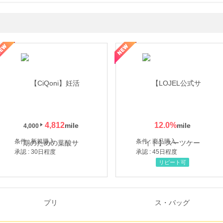
年の信頼と高価買取を実現！ブランド品・貴金属の無料査定
4,812
12.0
%
4,000
条件 : 新規購入
条件 : 商品購入
承認 : 30日程度
承認 : 45日程度
リピート可