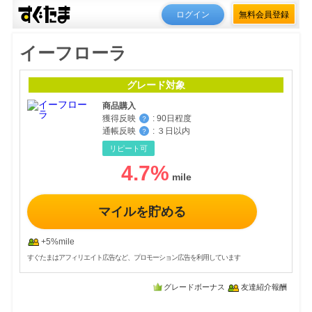
ログイン
無料会員登録
イーフローラ
グレード対象
商品購入
獲得反映
:
90日程度
？
通帳反映
:
３日以内
？
リピート可
4.7
%
マイルを貯める
+5%mile
すぐたまはアフィリエイト広告など、プロモーション広告を利用しています
グレードボーナス
友達紹介報酬