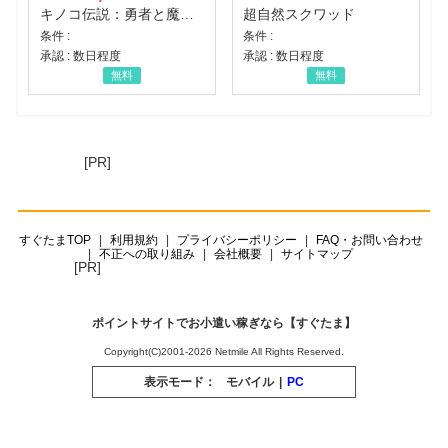
キノコ伝説：勇者と魔法のランプ
超自然スクワッド
条件 :
条件 :
承認 : 数日程度
承認 : 数日程度
無料
無料
[PR]
すぐたまTOP
利用規約
プライバシーポリシー
FAQ・お問い合わせ
不正への取り組み
会社概要
サイトマップ
[PR]
ポイントサイトでお小遣い稼ぎなら【すぐたま】
Copyright(C)2001-2026 Netmile All Rights Reserved.
表示モード：
モバイル
|
PC