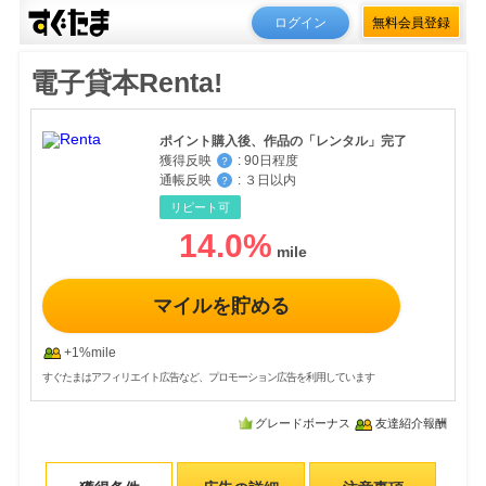
ログイン
無料会員登録
電子貸本Renta!
ポイント購入後、作品の「レンタル」完了
獲得反映
:
90日程度
？
通帳反映
:
３日以内
？
リピート可
14.0
%
マイルを貯める
+1%mile
すぐたまはアフィリエイト広告など、プロモーション広告を利用しています
グレードボーナス
友達紹介報酬