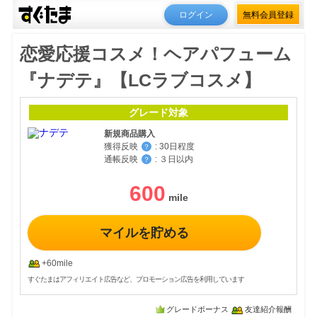
ログイン
無料会員登録
恋愛応援コスメ！ヘアパフューム
『ナデテ』【LCラブコスメ】
グレード対象
新規商品購入
獲得反映
:
30日程度
？
通帳反映
:
３日以内
？
600
マイルを貯める
+60mile
すぐたまはアフィリエイト広告など、プロモーション広告を利用しています
グレードボーナス
友達紹介報酬