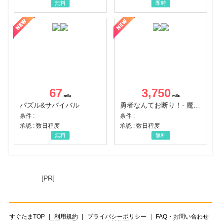
無料
即時
67
3,750
パズル&サバイバル
勇者なんてお断り！- 魔王の力で異世界征服
条件 :
条件 :
承認 : 数日程度
承認 : 数日程度
無料
無料
[PR]
すぐたまTOP
利用規約
プライバシーポリシー
FAQ・お問い合わせ