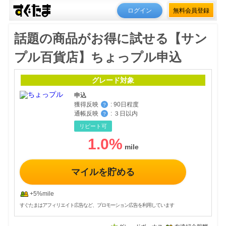
ログイン
無料会員登録
話題の商品がお得に試せる【サン
プル百貨店】ちょっプル申込
グレード対象
申込
獲得反映
:
90日程度
？
通帳反映
:
３日以内
？
リピート可
1.0
%
マイルを貯める
+5%mile
すぐたまはアフィリエイト広告など、プロモーション広告を利用しています