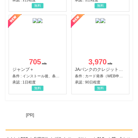
無料
無料
705
3,970
ジャンプ＋
JAバンクのクレジットカード【JAカード】
条件 : インストール後、条件達成
条件 : カード発券（WEB申込から30日以内）
承認 : 1日程度
承認 : 90日程度
無料
無料
[PR]