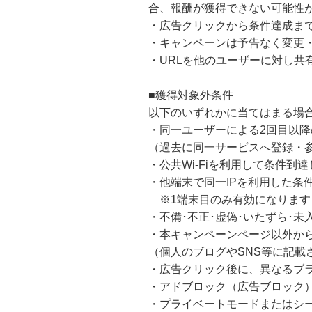
合、報酬が獲得できない可能性
18時間前
＠ｃｏｓｍｅ ｓｈｏｐｐｉｎｇ
・広告クリックから条件達成ま
3.0
%mile
・キャンペーンは予告なく変更
にお申し込みがありました
・URLを他のユーザーに対し共
24時間前
ファミリーファームの冒険
1,425
■獲得対象外条件
mile
にお申し込みがありました
以下のいずれかに当てはまる場
・同一ユーザーによる2回目以
5時間前
楽天市場
（過去に同一サービスへ登録・
2.0
%mile
・公共Wi-Fiを利用して条件到
にお申し込みがありました
・他端末で同一IPを利用した条
5時間前
※1端末目のみ有効になります
楽天Kobo
1.0
・不備･不正･虚偽･いたずら･
%mile
にお申し込みがありました
・本キャンペーンページ以外か
（個人のブログやSNS等に記載
・広告クリック後に、異なるブ
・アドブロック（広告ブロック
・プライベートモードまたはシ