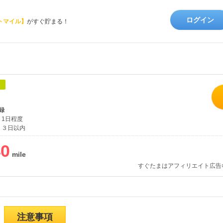
ログイン
トマイル】
がすぐ貯まる！
象
録
1日程度
３日以内
40
すぐたまはアフィリエイト広告
注意事項