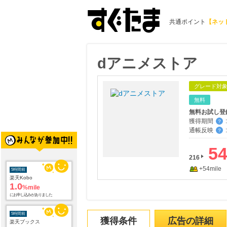
共通ポイント
【ネッ
dアニメストア
グレード対
無料
無料お試し登
獲得期間
:
？
通帳反映
:
？
5
5時間前
216
楽天Kobo
1.0
+54mile
%mile
にお申し込みがありました
5時間前
楽天ブックス
1.0
%mile
獲得条件
広告の詳細
にお申し込みがありました