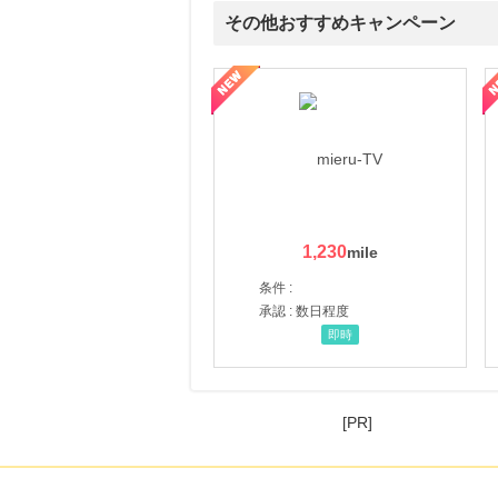
その他おすすめキャンペーン
ni】妊活期のための葉酸サプリ
【LOJEL公式サイト】スーツケース・バッグ
【ロデオドライブ】創業70
1,230
条件 :
承認 : 数日程度
即時
[PR]