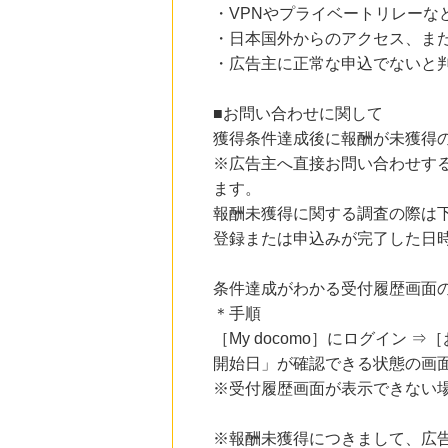
・VPNやプライベートリレーな
・日本国外からのアクセス、また
・広告主に正常な申込でないと
■お問い合わせに関して
獲得条件達成後に報酬が未獲得
※広告主へ直接お問い合わせす
ます。
報酬未獲得に関する調査の際は
登録または申込みが完了した日
条件達成がわかる受付履歴画面
＊手順
［My docomo］にログイン
開始日」が確認できる状態の画
※受付履歴画面が表示できない
※報酬未獲得につきまして、広