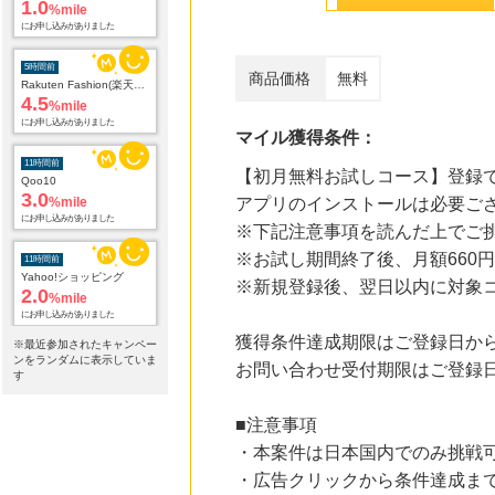
5時間前
Rakuten Fashion(楽天ファッション)
4.5
%mile
商品価格
無料
にお申し込みがありました
11時間前
マイル獲得条件：
Qoo10
3.0
%mile
【初月無料お試しコース】登録
にお申し込みがありました
アプリのインストールは必要ご
11時間前
※下記注意事項を読んだ上でご
Yahoo!ショッピング
2.0
※お試し期間終了後、月額660円
%mile
にお申し込みがありました
※新規登録後、翌日以内に対象
14時間前
ブックオフオンライン販売
獲得条件達成期限はご登録日か
※最近参加されたキャンペー
3.0
%mile
ンをランダムに表示していま
お問い合わせ受付期限はご登録日
す
にお申し込みがありました
15時間前
■注意事項
Ｏｉｓｉｘ（おいしっくす）
1.0
・本案件は日本国内でのみ挑戦
%mile
にお申し込みがありました
・広告クリックから条件達成ま