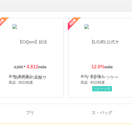
年の信頼と高価買取を実現！ブランド品・貴金属の無料査定
4,812
12.0
%
4,000
条件 : 新規購入
条件 : 商品購入
承認 : 30日程度
承認 : 45日程度
リピート可