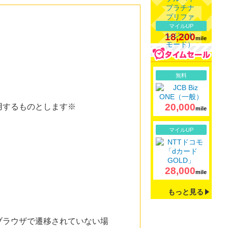
マイルUP
18,200
mile
詳細
無料
20,000
用するものとします※
mile
詳細
マイルUP
28,000
mile
もっと見る
ブラウザで遷移されていない場