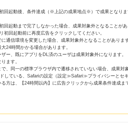
の初回起動後、条件達成（※上記の成果地点※）で成果となりま
に初回起動まで完了しなかった場合、成果対象外となることがあ
プリ初回起動前に再度広告をクリックしてください。
でに通信環境を変更した場合、成果対象外となることがありま
大24時間かかる場合があります。
ーザー、既にアプリをDL済のユーザは成果対象外になります。
なります。
まで、同一の標準ブラウザ内で遷移されていない場合、成果対
ードしている、Safariの設定（設定≫Safari≫プライバシー
いる方は、【24時間以内】に広告クリックから成果条件達成ま