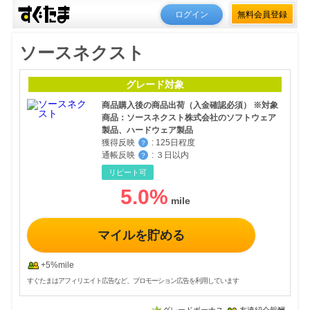
ログイン
無料会員登録
ソースネクスト
グレード対象
商品購入後の商品出荷（入金確認必須） ※対象
商品：ソースネクスト株式会社のソフトウェア
製品、ハードウェア製品
獲得反映
:
125日程度
？
通帳反映
:
３日以内
？
リピート可
5.0
%
マイルを貯める
+5%mile
すぐたまはアフィリエイト広告など、プロモーション広告を利用しています