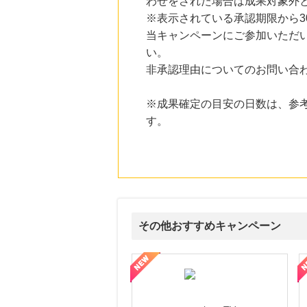
わせをされた場合は成果対象外
にお申し込みがありました
※表示されている承認期限から
10時間前
当キャンペーンにご参加いただ
ブックオフオンライン販売
い。
3.0
%mile
にお申し込みがありました
非承認理由についてのお問い合
19時間前
※成果確定の目安の日数は、参
ベルーナ
2.0
%mile
す。
にお申し込みがありました
1時間前
楽天市場
2.0
%mile
にお申し込みがありました
その他おすすめキャンペーン
ni】妊活期のための葉酸サプリ
【LOJEL公式サイト】スーツケース・バッグ
【ロデオドライブ】創業70