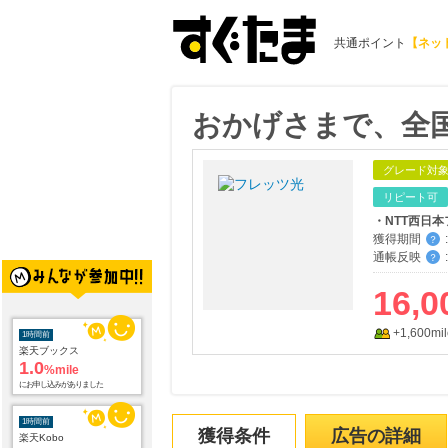
共通ポイント
【ネッ
おかげさまで、全国
グレード対
リピート可
・NTT西日
獲得期間
:
？
通帳反映
:
？
16,0
+1,600mil
1時間前
楽天ブックス
1.0
%mile
にお申し込みがありました
1時間前
獲得条件
広告の詳細
楽天Kobo