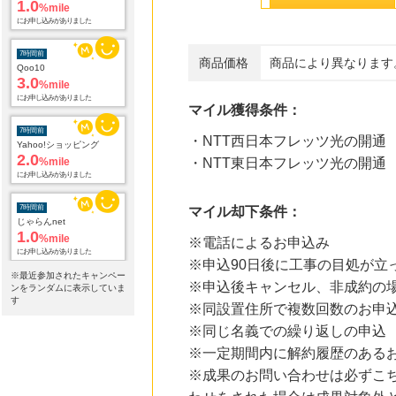
1.0
%mile
にお申し込みがありました
7時間前
商品価格
商品により異なります
Qoo10
3.0
%mile
にお申し込みがありました
マイル獲得条件：
7時間前
・NTT西日本フレッツ光の開通
Yahoo!ショッピング
2.0
%mile
・NTT東日本フレッツ光の開通
にお申し込みがありました
7時間前
マイル却下条件：
じゃらんnet
1.0
%mile
※電話によるお申込み
にお申し込みがありました
※申込90日後に工事の目処が立
※最近参加されたキャンペー
※申込後キャンセル、非成約の
7時間前
ンをランダムに表示していま
ホットペッパーグルメ
す
※同設置住所で複数回数のお申
100
mile
※同じ名義での繰り返しの申込
にお申し込みがありました
※一定期間内に解約履歴のある
7時間前
※成果のお問い合わせは必ずこ
カメラのキタムラのネットショップ
0.9
%mile