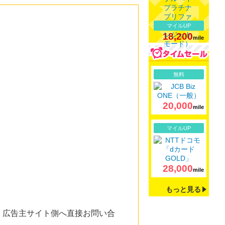
マイルUP
18,200
mile
詳細
無料
20,000
mile
詳細
マイルUP
28,000
mile
もっと見る
。広告主サイト側へ直接お問い合