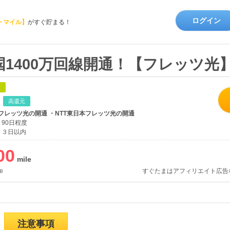
ログイン
トマイル】
がすぐ貯まる！
1400万回線開通！【フレッツ光
象
高還元
本フレッツ光の開通 ・NTT東日本フレッツ光の開通
90日程度
３日以内
00
e
すぐたまはアフィリエイト広告
注意事項