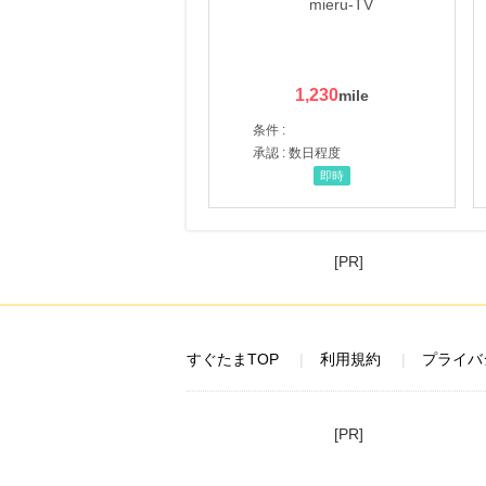
1,230
条件 :
承認 : 数日程度
即時
[PR]
すぐたまTOP
利用規約
プライバ
[PR]