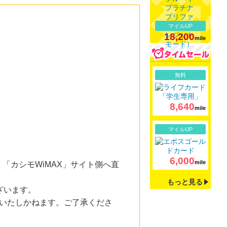
マイルUP
18,200
mile
詳細
無料
8,640
mile
詳細
マイルUP
6,000
mile
「カシモWiMAX」サイト側へ直
もっと見る
ざいます。
いたしかねます。ご了承くださ