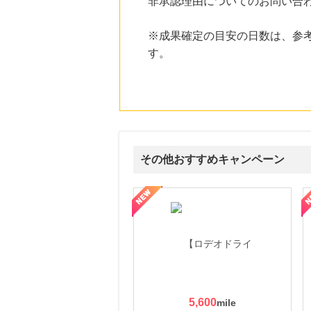
非承認理由についてのお問い合
にお申し込みがありました
18時間前
※成果確定の目安の日数は、参
DHCオンラインショップ
す。
2.0
%mile
にお申し込みがありました
21時間前
ブックオフオンライン販売
3.0
%mile
にお申し込みがありました
11時間前
その他おすすめキャンペーン
楽天市場
2.0
%mile
にお申し込みがありました
属の無料査定
を美しくをテーマにした商品で女性の美を応援しています
【ITトレンドMoney】相談プロモーション
ハ
12時間前
楽天GORA
5.0
%mile
にお申し込みがありました
5,600