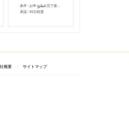
条件 : お申し込み完了後、決済登録完了と1ヶ月以内のサーバー初回設置。
承認 : 45日程度
社概要
サイトマップ