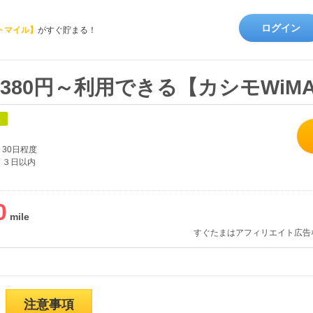
ログイン
トマイル】
がすぐ貯まる！
380円～利用できる【カシモWiM
象
30日程度
３日以内
0
すぐたまはアフィリエイト広告
注意事項