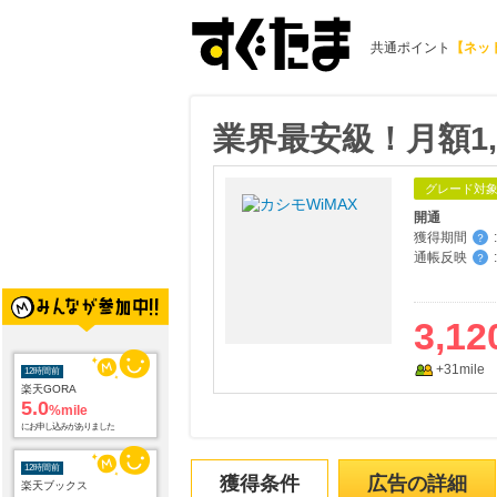
共通ポイント
【ネッ
業界最安級！月額1,
グレード対
開通
獲得期間
:
？
通帳反映
:
？
3,12
+31mile
12時間前
楽天GORA
5.0
%mile
にお申し込みがありました
12時間前
獲得条件
広告の詳細
楽天ブックス