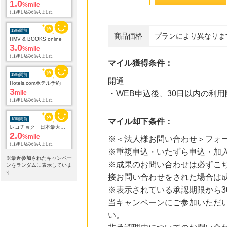
1.0
%mile
にお申し込みがありました
13時間前
商品価格
プランにより異なりま
HMV & BOOKS online
3.0
%mile
にお申し込みがありました
マイル獲得条件：
18時間前
開通
Hotels.comホテル予約
3
mile
・WEB申込後、30日以内の利用
にお申し込みがありました
18時間前
マイル却下条件：
レコチョク 日本最大級の音楽配信サイト
2.0
%mile
※＜法人様お問い合わせ＞フォ
にお申し込みがありました
※重複申込・いたずら申込・加
※最近参加されたキャンペー
18時間前
※成果のお問い合わせは必ずこち
ンをランダムに表示していま
Yahoo!ショッピング
す
接お問い合わせをされた場合は
2.0
%mile
にお申し込みがありました
※表示されている承認期限から
当キャンペーンにご参加いただ
18時間前
い。
国内最大級の総合電子書籍ストア ブックライブ
3.0
%mile