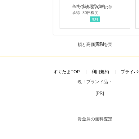
条件 : 新規買取成約
承認 : 30日程度
無料
[PR]
すぐたまTOP
利用規約
プライバ
[PR]