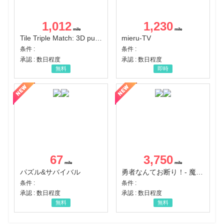
1,012
1,230
Tile Triple Match: 3D puzzle
mieru-TV
条件 :
条件 :
承認 : 数日程度
承認 : 数日程度
無料
即時
67
3,750
パズル&サバイバル
勇者なんてお断り！- 魔王の力で異世界征服
条件 :
条件 :
承認 : 数日程度
承認 : 数日程度
無料
無料