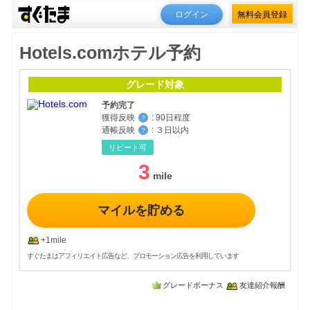
ログイン
無料会員登録
Hotels.comホテル予約
グレード対象
予約完了
獲得反映
:
90日程度
？
通帳反映
:
３日以内
？
リピート可
3
マイルを貯める
+1mile
すぐたまはアフィリエイト広告など、プロモーション広告を利用しています
グレードボーナス
友達紹介報酬