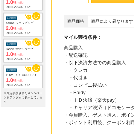
1.0
%mile
にお申し込みがありました
12時間前
商品価格
商品により異なります
Yahoo!ショッピング
2.0
%mile
にお申し込みがありました
マイル獲得条件：
12時間前
商品購入
Joshin webショップ
1.0
%mile
・配送確認
にお申し込みがありました
・以下決済方法での商品購入
・クレカ
12時間前
TOWER RECORDS ONLINE
・代引き
1.0
%mile
・コンビニ後払い
にお申し込みがありました
・Paidy
※最近参加されたキャンペー
12時間前
ンをランダムに表示していま
・ＩＤ決済（楽天pay）
電子貸本Renta!
す
14.0
%mile
・キャリア決済（ドコモケータ
にお申し込みがありました
・会員購入、ゲスト購入、ポイ
・ポイント利用後、クーポン利
15時間前
ブックオフオンライン販売
3.0
%mile