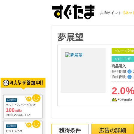
共通ポイント
【ネッ
夢展望
グレード対
リピート可
商品購入
獲得期間
:
？
通帳反映
:
？
2.0
+5%mile
12時間前
ホットペッパーグルメ
100
mile
にお申し込みがありました
12時間前
獲得条件
広告の詳細
じゃらんnet