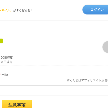
ログイン
トマイル】
がすぐ貯まる！
象
90日程度
３日以内
%
すぐたまはアフィリエイト広告
注意事項