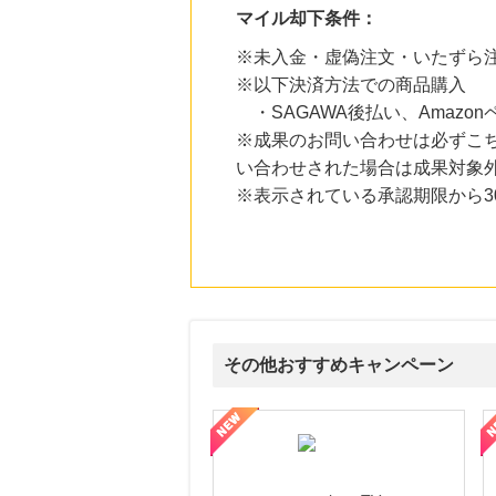
にお申し込みがありました
マイル却下条件：
18時間前
※未入金・虚偽注文・いたずら
ソースネクスト
※以下決済方法での商品購入
5.0
%mile
にお申し込みがありました
・SAGAWA後払い、Amazo
※成果のお問い合わせは必ずこ
20時間前
い合わせされた場合は成果対象
Zoff（ゾフ）公式オンラインストア
5.0
%mile
※表示されている承認期限から
にお申し込みがありました
6時間前
楽天市場
2.0
%mile
にお申し込みがありました
その他おすすめキャンペーン
ni】妊活期のための葉酸サプリ
【LOJEL公式サイト】スーツケース・バッグ
【ロデオドライブ】創業70