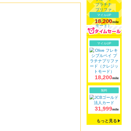
マイルUP
18,200
mile
詳細
マイルUP
18,200
mile
詳細
無料
31,999
mile
もっと見る