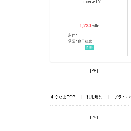
1,230
条件 :
承認 : 数日程度
即時
[PR]
すぐたまTOP
利用規約
プライバ
[PR]