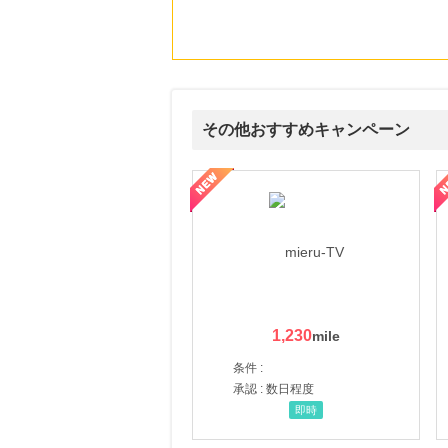
にお申し込みがありました
20時間前
SBI新生銀行「口座開設」
1,430
mile
にお申し込みがありました
その他おすすめキャンペーン
20時間前
ベルーナ
2.0
%mile
ni】妊活期のための葉酸サプリ
【LOJEL公式サイト】スーツケース・バッグ
【ロデオドライブ】創業70
にお申し込みがありました
2時間前
楽天市場
2.0
%mile
にお申し込みがありました
1,230
条件 :
承認 : 数日程度
即時