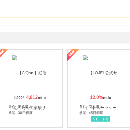
年の信頼と高価買取を実現！ブランド品・貴金属の無料査定
4,812
12.0
%
4,000
条件 : 新規購入
条件 : 商品購入
承認 : 30日程度
承認 : 45日程度
リピート可