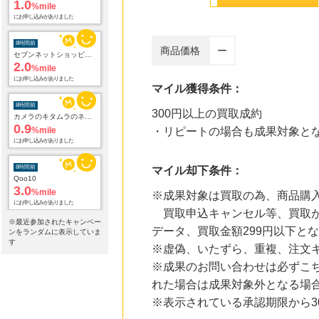
1.0
%mile
にお申し込みがありました
8時間前
商品価格
ー
セブンネットショッピング(セブン-イレブン受取なら送料無料)
2.0
%mile
にお申し込みがありました
マイル獲得条件：
8時間前
300円以上の買取成約
カメラのキタムラのネットショップ
0.9
%mile
・リピートの場合も成果対象と
にお申し込みがありました
8時間前
マイル却下条件：
Qoo10
3.0
%mile
※成果対象は買取の為、商品購
にお申し込みがありました
買取申込キャンセル等、買取が
※最近参加されたキャンペー
データ、買取金額299円以下と
8時間前
ンをランダムに表示していま
コロンビアスポーツウェア 公式サイト
す
※虚偽、いたずら、重複、注文
5.3
%mile
※成果のお問い合わせは必ずこ
にお申し込みがありました
れた場合は成果対象外となる場
11時間前
※表示されている承認期限から
ブックオフオンライン販売
3.0
%mile