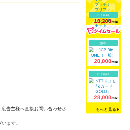
マイルUP
18,200
mile
詳細
無料
20,000
mile
詳細
マイルUP
28,000
mile
。広告主様へ直接お問い合わせさ
もっと見る
ざいます。