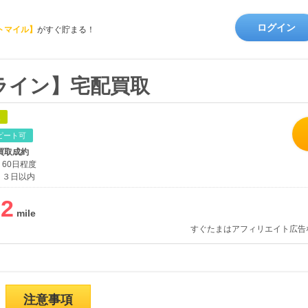
ログイン
トマイル】
がすぐ貯まる！
ライン】宅配買取
象
ピート可
買取成約
60日程度
３日以内
22
すぐたまはアフィリエイト広告
注意事項