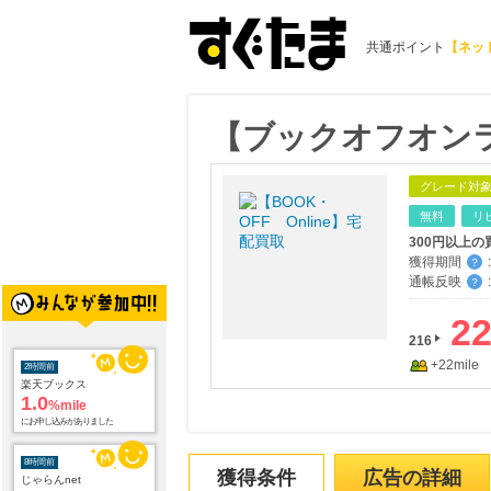
共通ポイント
【ネッ
【ブックオフオン
グレード対
無料
リ
300円以上の
獲得期間
:
？
通帳反映
:
？
2
216
+22mile
2時間前
楽天ブックス
1.0
%mile
にお申し込みがありました
8時間前
獲得条件
広告の詳細
じゃらんnet