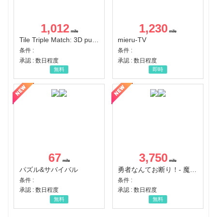
1,012
1,230
Tile Triple Match: 3D puzzle
mieru-TV
条件 :
条件 :
承認 : 数日程度
承認 : 数日程度
無料
即時
67
3,750
パズル&サバイバル
勇者なんてお断り！- 魔王の力で異世界征服
条件 :
条件 :
承認 : 数日程度
承認 : 数日程度
無料
無料