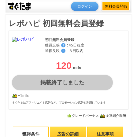
ログイン
無料会員登録
レポハピ 初回無料会員登録
初回無料会員登録
獲得反映
:
45日程度
？
通帳反映
:
３日以内
？
120
掲載終了しました
+1mile
すぐたまはアフィリエイト広告など、プロモーション広告を利用しています
グレードボーナス
友達紹介報酬
獲得条件
広告の詳細
注意事項