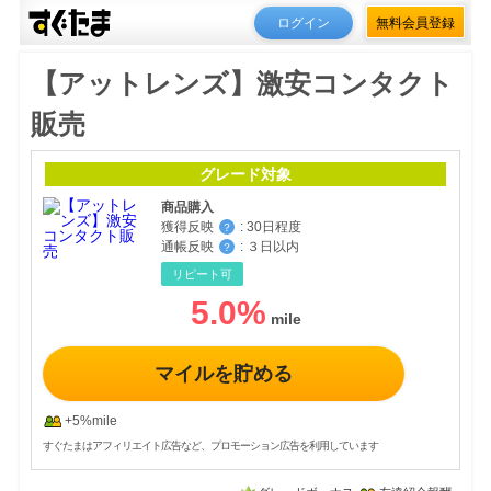
ログイン
無料会員登録
【アットレンズ】激安コンタクト
販売
グレード対象
商品購入
獲得反映
:
30日程度
？
通帳反映
:
３日以内
？
リピート可
5.0
%
マイルを貯める
+5%mile
すぐたまはアフィリエイト広告など、プロモーション広告を利用しています