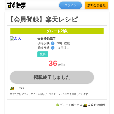
ログイン
無料会員登録
【会員登録】楽天レシピ
グレード対象
会員登録完了
獲得反映
:
90日程度
？
通帳反映
:
３日以内
？
無料
36
掲載終了しました
+3mile
すぐたまはアフィリエイト広告など、プロモーション広告を利用しています
グレードボーナス
友達紹介報酬