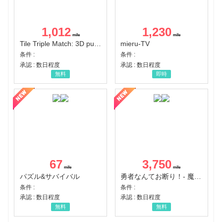
1,012
1,230
Tile Triple Match: 3D puzzle
mieru-TV
条件 :
条件 :
承認 : 数日程度
承認 : 数日程度
無料
即時
67
3,750
パズル&サバイバル
勇者なんてお断り！- 魔王の力で異世界征服
条件 :
条件 :
承認 : 数日程度
承認 : 数日程度
無料
無料