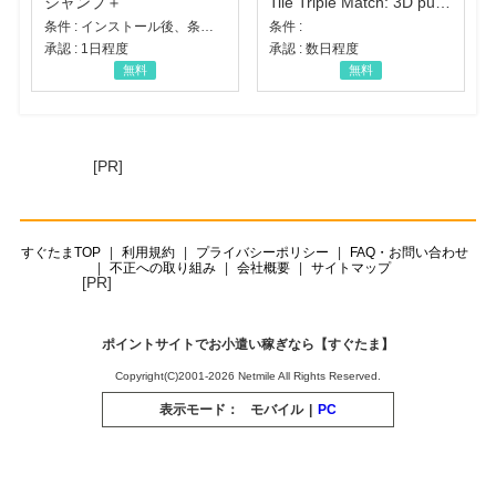
ジャンプ＋
Tile Triple Match: 3D puzzle
条件 : インストール後、条件達成
条件 :
承認 : 1日程度
承認 : 数日程度
無料
無料
[PR]
すぐたまTOP
利用規約
プライバシーポリシー
FAQ・お問い合わせ
不正への取り組み
会社概要
サイトマップ
[PR]
ポイントサイトでお小遣い稼ぎなら【すぐたま】
Copyright(C)2001-2026 Netmile All Rights Reserved.
表示モード：
モバイル
|
PC