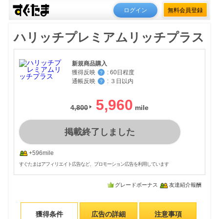
ログイン
無料会員登録
ハリッチプレミアムリッチプラス
新規商品購入
獲得反映
:
60日程度
？
通帳反映
:
３日以内
？
5,960
4,800
掲載終了しました
+596mile
すぐたまはアフィリエイト広告など、プロモーション広告を利用しています
グレードボーナス
友達紹介報酬
獲得条件
広告の詳細
注意事項