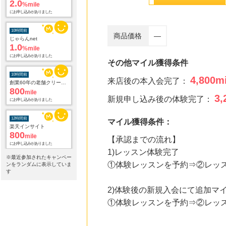
にお申し込みがありました
10時間前
じゃらんnet
商品価格
―
1.0
%mile
にお申し込みがありました
その他マイル獲得条件
10時間前
創業60年の老舗クリーニング店が贈る【宅配ふとんクリーニングリナビス】
4,800
mi
来店後の本入会完了：
800
mile
にお申し込みがありました
3,
新規申し込み後の体験完了：
12時間前
楽天インサイト
マイル獲得条件：
800
mile
にお申し込みがありました
【承認までの流れ】
1)レッスン体験完了
13時間前
※最近参加されたキャンペー
ブックオフオンライン販売
①体験レッスンを予約⇒②レッ
ンをランダムに表示していま
3.0
%mile
す
にお申し込みがありました
2)体験後の新規入会にて追加マ
17時間前
①体験レッスンを予約⇒②レッ
＠ｃｏｓｍｅ ｓｈｏｐｐｉｎｇ
3.0
%mile
にお申し込みがありました