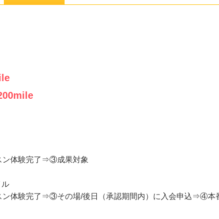
le
200
mile
スン体験完了⇒③成果対象
イル
スン体験完了⇒③その場/後日（承認期間内）に入会申込⇒④本