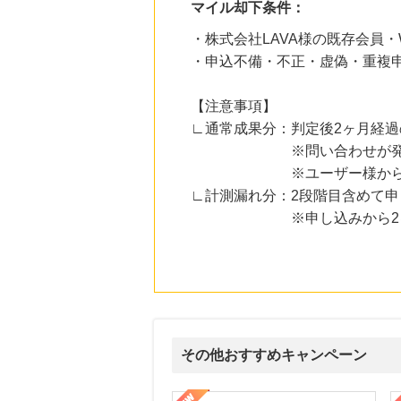
マイル却下条件：
20時間前
・株式会社LAVA様の既存会員
Rakuten Fashion(楽天ファッション)
4.5
%mile
・申込不備・不正・虚偽・重複申
にお申し込みがありました
【注意事項】
20時間前
Honeys（ハニーズ）公式通販サイト
∟通常成果分：判定後2ヶ月経
2.0
%mile
※問い合わせが発生した際
にお申し込みがありました
※ユーザー様からの問い合
4時間前
∟計測漏れ分：2段階目含めて申
楽天市場
2.0
%mile
※申し込みから2ヶ月以上
にお申し込みがありました
10時間前
ホットペッパーグルメ
100
mile
にお申し込みがありました
その他おすすめキャンペーン
式サイト】スーツケース・バッグ
【ロデオドライブ】創業70年の信頼と高価買取を実現！ブランド品
【ファビウス公式EC】すべて