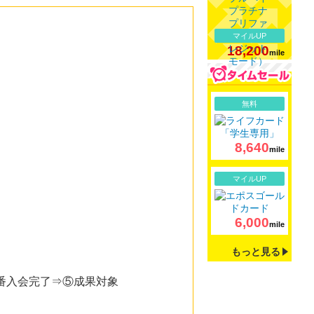
マイルUP
18,200
mile
詳細
無料
8,640
mile
詳細
マイルUP
6,000
mile
もっと見る
番入会完了⇒⑤成果対象