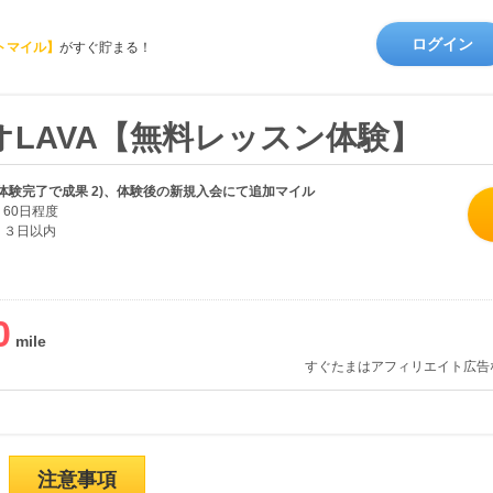
ログイン
トマイル】
がすぐ貯まる！
LAVA【無料レッスン体験】
ン体験完了で成果 2)、体験後の新規入会にて追加マイル
60日程度
３日以内
0
すぐたまはアフィリエイト広告
注意事項