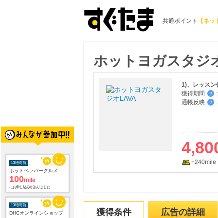
共通ポイント
【ネッ
ホットヨガスタジオ
1)、レッス
獲得期間
:
？
通帳反映
:
？
4,80
10時間前
+240mile
ホットペッパーグルメ
100
mile
にお申し込みがありました
10時間前
DHCオンラインショップ
獲得条件
広告の詳細
2.0
%mile