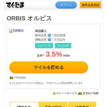
ログイン
無料会員登録
ORBIS オルビス
商品購入
獲得反映
:
90日程度
？
通帳反映
:
３日以内
？
リピート可
マイルUP
3.5
%
2.8
マイルを貯める
+5%mile
すぐたまはアフィリエイト広告など、プロモーション広告を利用しています
グレードボーナス
友達紹介報酬