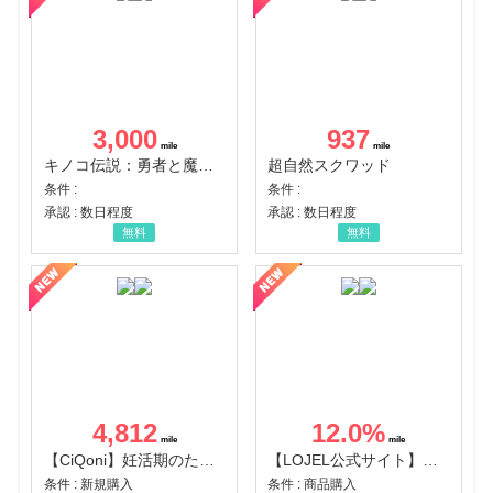
3,000
937
キノコ伝説：勇者と魔法のランプ
超自然スクワッド
条件 :
条件 :
承認 : 数日程度
承認 : 数日程度
無料
無料
4,812
12.0
%
【CiQoni】妊活期のための葉酸サプリ
【LOJEL公式サイト】スーツケース・バッグ
条件 : 新規購入
条件 : 商品購入