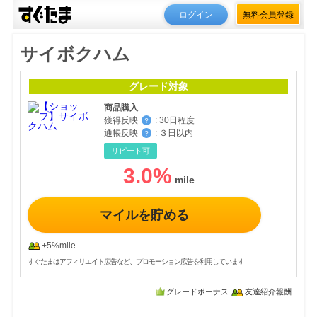
ログイン
無料会員登録
サイボクハム
グレード対象
商品購入
獲得反映
:
30日程度
？
通帳反映
:
３日以内
？
リピート可
3.0
%
マイルを貯める
+5%mile
すぐたまはアフィリエイト広告など、プロモーション広告を利用しています
グレードボーナス
友達紹介報酬