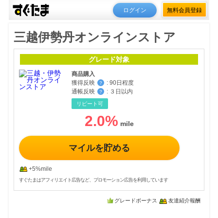
ログイン
無料会員登録
三越伊勢丹オンラインストア
グレード対象
商品購入
獲得反映
:
90日程度
？
通帳反映
:
３日以内
？
リピート可
2.0
%
マイルを貯める
+5%mile
すぐたまはアフィリエイト広告など、プロモーション広告を利用しています
グレードボーナス
友達紹介報酬