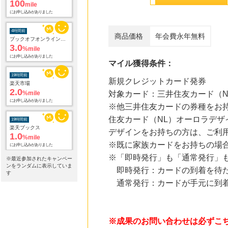
4時間前
ブックオフオンライン販売
3.0
%mile
商品価格
年会費永年無料
にお申し込みがありました
マイル獲得条件：
19時間前
楽天市場
2.0
%mile
新規クレジットカード発券
にお申し込みがありました
対象カード：三井住友カード（N
※他三井住友カードの券種をお
19時間前
楽天ブックス
住友カード（NL）オーロラデザ
1.0
%mile
デザインをお持ちの方は、ご利
にお申し込みがありました
※既に家族カードをお持ちの場
25時間前
※「即時発行」も「通常発行」
Qoo10
※最近参加されたキャンペー
3.0
ンをランダムに表示していま
%mile
即時発行：カードの到着を待た
す
にお申し込みがありました
通常発行：カードが手元に到着し
25時間前
レコチョク 日本最大級の音楽配信サイト
2.0
%mile
※成果のお問い合わせは必ずこ
にお申し込みがありました