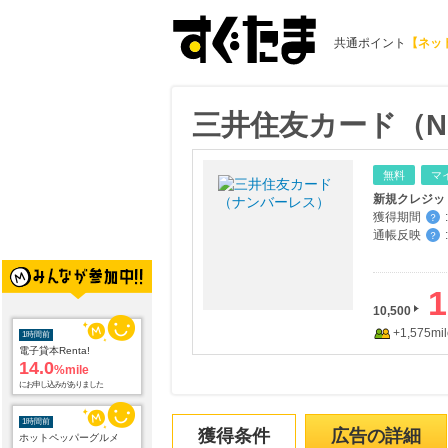
共通ポイント
【ネッ
三井住友カード（N
無料
マ
新規クレジッ
獲得期間
:
？
通帳反映
:
？
1
1時間前
10,500
電子貸本Renta!
+1,575mil
14.0
%mile
にお申し込みがありました
1時間前
ホットペッパーグルメ
100
mile
獲得条件
広告の詳細
にお申し込みがありました