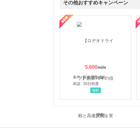
その他おすすめキャンペーン
属の無料査定
を美しくをテーマにした商品で女性の美を応援しています
【ITトレンドMoney】相談プロモーション
ハ
5,600
条件 : 新規買取成約
承認 : 30日程度
無料
[PR]