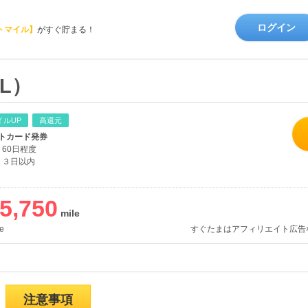
ログイン
トマイル】
がすぐ貯まる！
L）
イルUP
高還元
トカード発券
60日程度
３日以内
5,750
e
すぐたまはアフィリエイト広告
注意事項