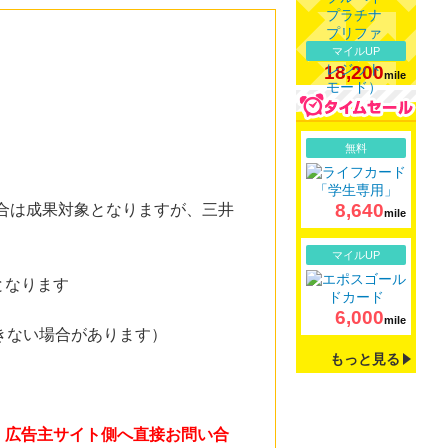
マイルUP
18,200
mile
詳細
無料
8,640
合は成果対象となりますが、三井
mile
詳細
マイルUP
となります
6,000
mile
きない場合があります）
もっと見る
。広告主サイト側へ直接お問い合