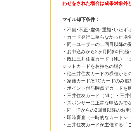
わせをされた場合は成果対象外
25時間前
Yahoo!ショッピング
2.0
%mile
マイル却下条件：
にお申し込みがありました
・不備･不正･虚偽･重複･いたず
25時間前
・カード発行に至らなかった場
アニメイトオンラインショップ
2.0
%mile
・同一ユーザーの二回目以降の
にお申し込みがありました
・お申込みから2ヶ月間(60日)
1時間前
・既に三井住友カード（NL）・
国内最大級の総合電子書籍ストア ブックライブ
ジットカードをお持ちの場合
3.0
%mile
にお申し込みがありました
・他三井住友カードの券種から
・家族カード/ETCカードのみ
1時間前
電子貸本Renta!
・ポイント付与時点でカードを
14.0
%mile
・三井住友カード（NL）・三井
にお申し込みがありました
・スポンサーに正常な申込みで
・同一IPからの2回目以降のお申
・即時審査（一時的なカードシ
・三井住友カードが主催する「