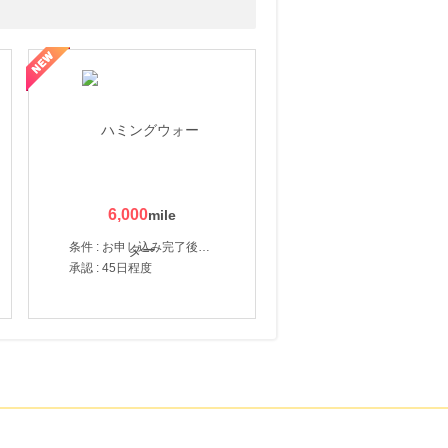
6,000
条件 : お申し込み完了後、決済登録完了と1ヶ月以内のサーバー初回設置。
承認 : 45日程度