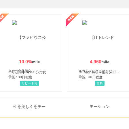
ミングウォーター【販売代理店】
10.0
%
4,960
条件 : 商品購入
条件 : インタビューヒアリング完了
承認 : 30日程度
承認 : 30日程度
リピート可
無料