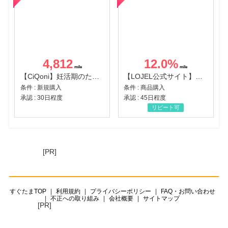
4,812
12.0
%
【CiQoni】妊活期のための葉酸サプリ
【LOJEL公式サイト】スーツケース・バッグ
条件 : 新規購入
条件 : 商品購入
承認 : 30日程度
承認 : 45日程度
リピート可
[PR]
すぐたまTOP
利用規約
プライバシーポリシー
FAQ・お問い合わせ
不正への取り組み
会社概要
サイトマップ
[PR]