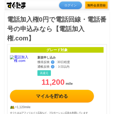
ログイン
無料会員登録
電話加入権0円で電話回線・電話番
号の申込みなら【電話加入
権.com】
グレード対象
新規申し込み
獲得反映
:
30日程度
？
通帳反映
:
３日以内
？
高還元
11,200
マイルを貯める
+1,120mile
すぐたまはアフィリエイト広告など、プロモーション広告を利用しています