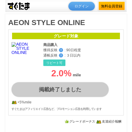
ログイン
無料会員登録
AEON STYLE ONLINE
グレード対象
商品購入
獲得反映
:
90日程度
？
通帳反映
:
３日以内
？
リピート可
2.0
%
掲載終了しました
+5%mile
すぐたまはアフィリエイト広告など、プロモーション広告を利用しています
グレードボーナス
友達紹介報酬