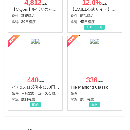
4,812
12.0
%
【CiQoni】妊活期のための葉酸サプリ
【LOJEL公式サイト】スーツケース・バッグ
条件 : 新規購入
条件 : 商品購入
承認 : 30日程度
承認 : 45日程度
リピート可
440
336
パチ&スロ必勝本(330円コース)
Tile Mahjong Classic
条件 : 月額330円コース会員登録完了
条件 :
承認 : 数日程度
承認 : 数日程度
即時
無料