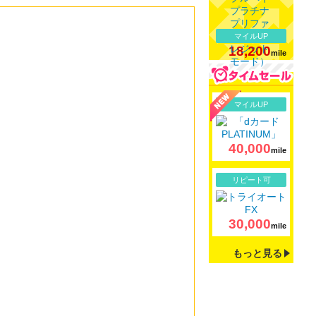
マイルUP
18,200
mile
詳細
マイルUP
40,000
mile
詳細
リピート可
30,000
mile
もっと見る