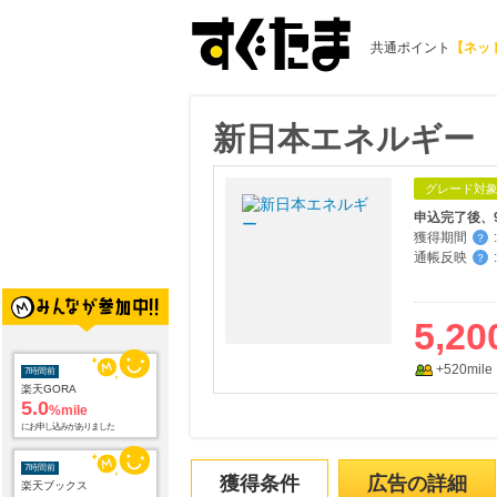
共通ポイント
【ネッ
新日本エネルギー
グレード対
申込完了後、
獲得期間
:
？
通帳反映
:
？
5,20
+520mile
7時間前
楽天GORA
5.0
%mile
にお申し込みがありました
7時間前
獲得条件
広告の詳細
楽天ブックス