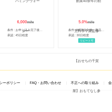
6,000
5.0
%
条件 : お申し込み完了後、決済登録完了と1ヶ月以内のサーバー初回設置。
条件 : WEB注文後、商品受け取り+入金確認時点
承認 : 45日程度
承認 : 30日程度
リピート可
シーポリシー
FAQ・お問い合わせ
不正への取り組み
会