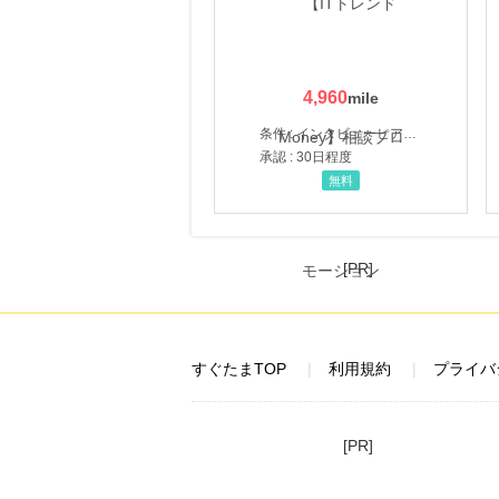
4,960
条件 : インタビューヒアリング完了
承認 : 30日程度
無料
[PR]
すぐたまTOP
利用規約
プライバ
[PR]