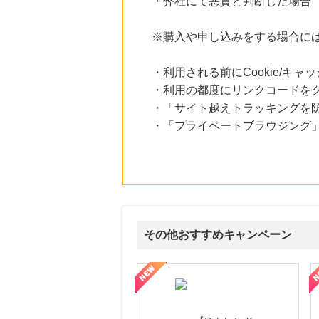
・弊社にて悪質と判断した場合
にお申し込みがありました
13時間前
※購入や申し込みをする場合に
セブンネットショッピング(セブン-イレブン受取なら送料無料)
2.0
%mile
にお申し込みがありました
・利用される前にCookie/キ
・利用の都度にリンクコードを
16時間前
・「サイト越えトラッキングを防ぐ
ブックオフオンライン販売
3.0
%mile
・「プライベートブラウジング」
にお申し込みがありました
7時間前
楽天市場
2.0
%mile
にお申し込みがありました
その他おすすめキャンペーン
ウォーター【販売代理店】
創業40余年の割烹料亭千賀監修【おせちの千賀屋】おもて