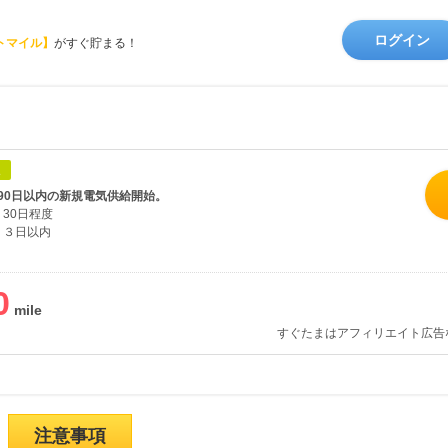
ログイン
トマイル】
がすぐ貯まる！
象
90日以内の新規電気供給開始。
30日程度
３日以内
0
すぐたまはアフィリエイト広告
注意事項