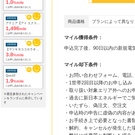
1.0
%mile
にお申し込みがありました
10時間前
商品価格
プランによって異なり
アテニア【アイ エクストラ セラム セット】
1,496
mile
にお申し込みがありました
マイル獲得条件：
13時間前
申込完了後、90日以内の新規電
【マツキヨココカラオンラインストア】マツモトキヨシ・ココカラファイン公式通販サイト
3.8
%mile
にお申し込みがありました
マイル却下条件：
13時間前
・お問い合わせフォーム、電話
Qoo10
1.9
%mile
・1世帯2回目以降のお申し込み
にお申し込みがありました
・取り扱い対象エリア外へのお
※最近参加されたキャンペー
・過去に新日本エネルギーでご
13時間前
ンをランダムに表示していま
レコチョク 日本最大級の音楽配信サイト
す
・いたずら、偽注文、空注文
2.0
%mile
・申込時の申告に虚偽の内容が
にお申し込みがありました
・お手続き上で必要となった書
13時間前
・解約、キャンセルが発生した
Yahoo!ショッピング
2.0
%mile