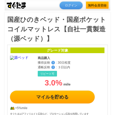
ログイン
無料会員登録
国産ひのきベッド・国産ポケット
コイルマットレス【自社一貫製造
（源ベッド）】
グレード対象
商品購入
獲得反映
:
30日程度
？
通帳反映
:
３日以内
？
リピート可
3.0
%
マイルを貯める
+5%mile
すぐたまはアフィリエイト広告など、プロモーション広告を利用しています