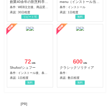
創業40余年の割烹料亭千賀監修【おせちの千賀屋】おもてなし参道本店
menu（インストール当日に指定のクーポンコード経由で1,500円（税込）以上の初回注文完了）（Android）
条件 : WEB注文後、商品受け取り+入金確認時点
条件 : インストール
承認 : 30日程度
承認 : 1日程度
リピート可
無料
72
600
Shufoo!シュフー
クラシックソリティア
条件 : インストール後、条件達成
条件 :
承認 : 1日程度
承認 : 数日程度
無料
無料
[PR]