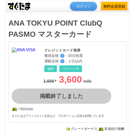
ログイン
無料会員登録
ANA TOKYU POINT ClubQ
PASMO マスターカード
クレジットカード発券
獲得反映
:
30日程度
？
通帳反映
:
３日以内
？
無料
リピート可
3,600
1,600
掲載終了しました
+360mile
すぐたまはアフィリエイト広告など、プロモーション広告を利用しています
グレードボーナス
友達紹介報酬