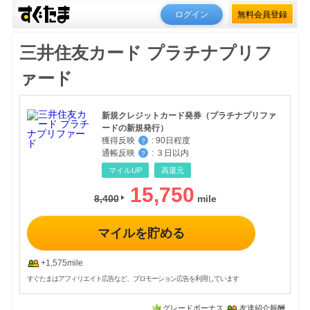
ログイン
無料会員登録
三井住友カード プラチナプリフ
ァード
新規クレジットカード発券（プラチナプリファ
ードの新規発行）
獲得反映
:
90日程度
？
通帳反映
:
３日以内
？
マイルUP
高還元
15,750
8,400
マイルを貯める
+1,575mile
すぐたまはアフィリエイト広告など、プロモーション広告を利用しています
グレードボーナス
友達紹介報酬