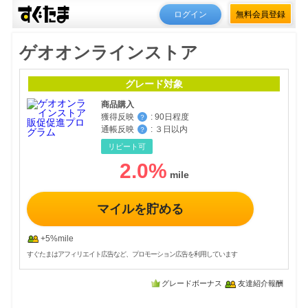
ログイン
無料会員登録
ゲオオンラインストア
グレード対象
商品購入
獲得反映
:
90日程度
？
通帳反映
:
３日以内
？
リピート可
2.0
%
マイルを貯める
+5%mile
すぐたまはアフィリエイト広告など、プロモーション広告を利用しています
グレードボーナス
友達紹介報酬