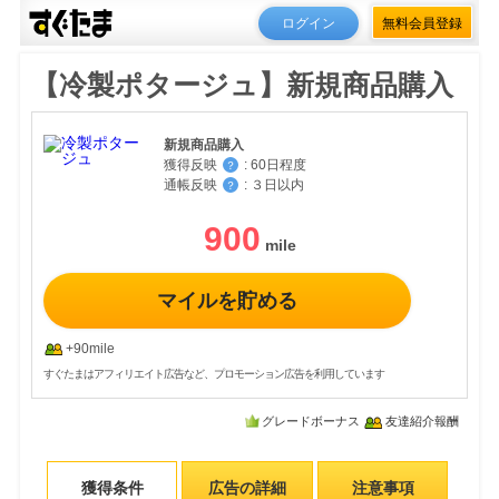
ログイン
無料会員登録
【冷製ポタージュ】新規商品購入
新規商品購入
獲得反映
:
60日程度
？
通帳反映
:
３日以内
？
900
マイルを貯める
+90mile
すぐたまはアフィリエイト広告など、プロモーション広告を利用しています
グレードボーナス
友達紹介報酬
獲得条件
広告の詳細
注意事項