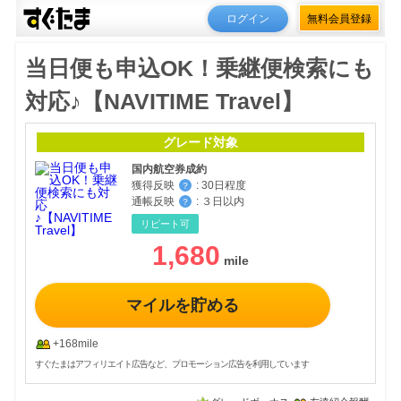
ログイン
無料会員登録
当日便も申込OK！乗継便検索にも
対応♪【NAVITIME Travel】
グレード対象
国内航空券成約
獲得反映
:
30日程度
？
通帳反映
:
３日以内
？
リピート可
1,680
マイルを貯める
+168mile
すぐたまはアフィリエイト広告など、プロモーション広告を利用しています