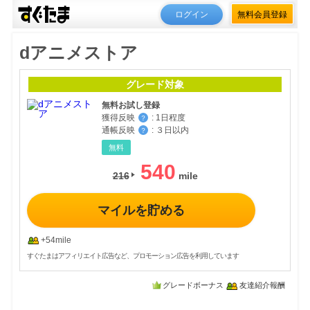
ログイン
無料会員登録
dアニメストア
グレード対象
無料お試し登録
獲得反映
:
1日程度
？
通帳反映
:
３日以内
？
無料
540
216
マイルを貯める
+54mile
すぐたまはアフィリエイト広告など、プロモーション広告を利用しています
グレードボーナス
友達紹介報酬