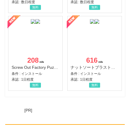
承認 : 数日程度
承認 : 数日程度
無料
無料
208
616
Screw Out Factory Puzzle 3D（経験値バーのマイルストーンを5にする（ユーザーレベル5に到達する））（Android）
ナットソートブラスト：カラーパズル（チャレンジ11完了）（Android）
条件 : インストール
条件 : インストール
承認 : 1日程度
承認 : 1日程度
無料
無料
[PR]